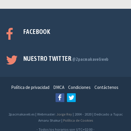
FACEBOOK
NUESTRO TWITTER
@2pacmakaveliweb
Política de privacidad
DMCA
Condiciones
Contáctenos
2pacmakaveli.es | Webmaster:
Jorge Rey
| 2004 - 2020 | Dedicado a Tupac
Amaru Shakur |
Política de Cookies
- Todos los horarios son
UTC+02:00
-