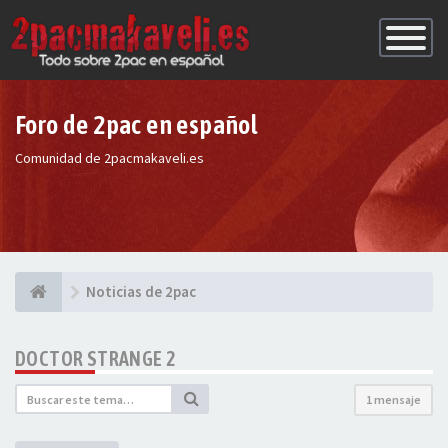
Conmutac
de
Navegaci
Foro de 2pac en español
Comunidad de 2pacmakaveli.es
Noticias de 2pac
DOCTOR STRANGE 2
1 mensaje