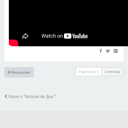
Página
1
de
1
1 mensaje
Responder
Volver a “Noticias de 2pac”