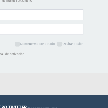
ENTRA EN TU CUENTA
Mantenerme conectado
Ocultar sesión
ail de activación
TRO TWITTER