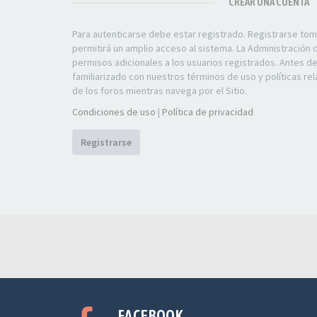
CREAR UNA CUENTA
Para autenticarse debe estar registrado. Registrarse to
permitirá un amplio acceso al sistema. La Administración
permisos adicionales a los usuarios registrados. Antes d
familiarizado con nuestros términos de uso y políticas rel
de los foros mientras navega por el Sitio.
Condiciones de uso
|
Política de privacidad
Registrarse
FACEBOOK