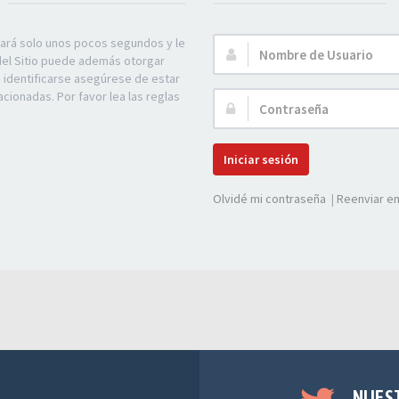
mará solo unos pocos segundos y le
Nombre
 del Sitio puede además otorgar
de
e identificarse asegúrese de estar
Usuario:
acionadas. Por favor lea las reglas
Contraseña:
Iniciar sesión
Olvidé mi contraseña
|
Reenviar em
NUES