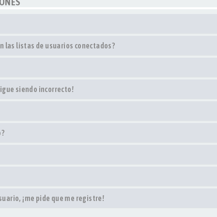
IONES
 las listas de usuarios conectados?
sigue siendo incorrecto!
o?
suario, ¡me pide que me registre!