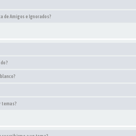
sta de Amigos e Ignorados?
ado?
 blanco?
y temas?