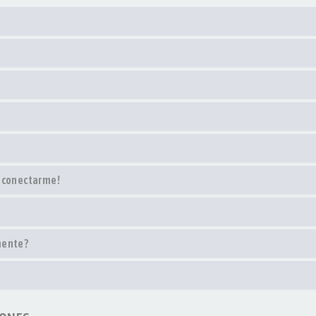
o conectarme!
mente?