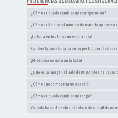
PREFERENCIAS DE USUARIO Y CONFIGURAC
¿Cómo se puede cambiar mi configuración?
¿Cómo evito que mi nombre de usuario aparezca en
¡La hora en los foros no es correcta!
Cambié la zona horaria en mi perfil, ¡pero la hora 
¡Mi idioma no está en la lista!
¿Qué es la imagen al lado de mi nombre de usuari
¿Cómo puedo mostrar un avatar?
¿Cómo se puede cambiar mi rango?
Cuando hago clic sobre el enlace de e-mail de un u