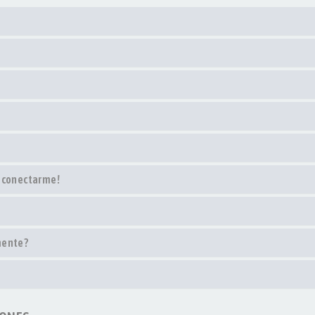
o conectarme!
mente?