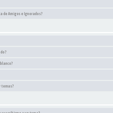
sta de Amigos e Ignorados?
ado?
 blanco?
y temas?