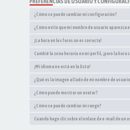
PREFERENCIAS DE USUARIO Y CONFIGURAC
¿Cómo se puede cambiar mi configuración?
¿Cómo evito que mi nombre de usuario aparezca en
¡La hora en los foros no es correcta!
Cambié la zona horaria en mi perfil, ¡pero la hora 
¡Mi idioma no está en la lista!
¿Qué es la imagen al lado de mi nombre de usuari
¿Cómo puedo mostrar un avatar?
¿Cómo se puede cambiar mi rango?
Cuando hago clic sobre el enlace de e-mail de un u