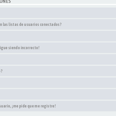
IONES
 las listas de usuarios conectados?
sigue siendo incorrecto!
o?
suario, ¡me pide que me registre!