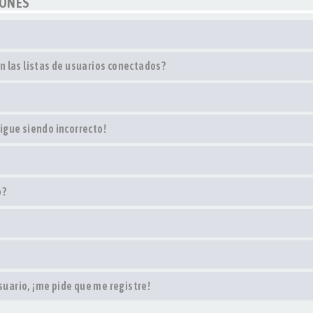
IONES
 las listas de usuarios conectados?
sigue siendo incorrecto!
o?
suario, ¡me pide que me registre!