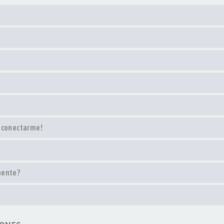
o conectarme!
mente?