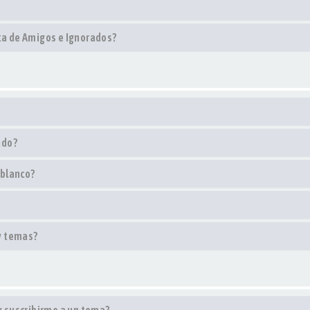
sta de Amigos e Ignorados?
ado?
 blanco?
y temas?