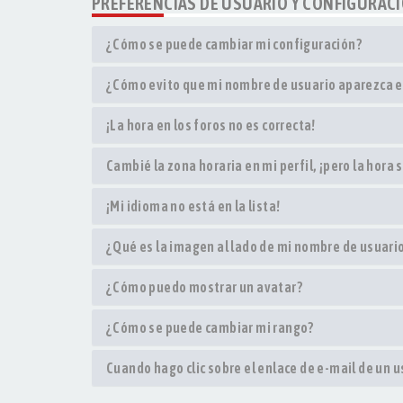
PREFERENCIAS DE USUARIO Y CONFIGURAC
¿Cómo se puede cambiar mi configuración?
¿Cómo evito que mi nombre de usuario aparezca en
¡La hora en los foros no es correcta!
Cambié la zona horaria en mi perfil, ¡pero la hora 
¡Mi idioma no está en la lista!
¿Qué es la imagen al lado de mi nombre de usuari
¿Cómo puedo mostrar un avatar?
¿Cómo se puede cambiar mi rango?
Cuando hago clic sobre el enlace de e-mail de un u