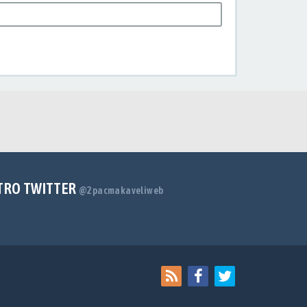
TRO TWITTER
@2pacmakaveliweb