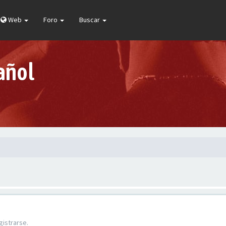
Web
Foro
Buscar
añol
gistrarse.