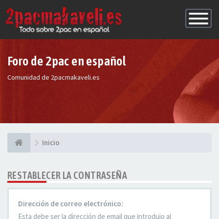
Conmutac
de
Navegaci
Foro de 2pac en español
Comunidad de 2pacmakaveli.es
Inicio
RESTABLECER LA CONTRASEÑA
Dirección de correo electrónico:
Esta debe ser la dirección de email que introdujo al