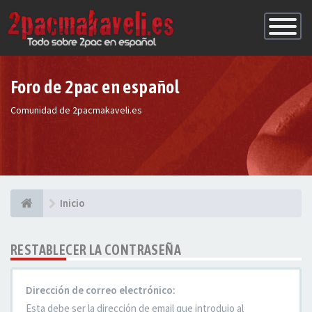
Conmutac
de
Navegaci
Foro de 2pac en español
Comunidad de 2pacmakaveli.es
Inicio
RESTABLECER LA CONTRASEÑA
Dirección de correo electrónico:
Esta debe ser la dirección de email que introdujo al