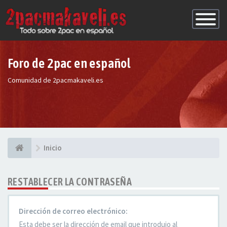
Conmutac
de
Navegaci
Foro de 2pac en español
Comunidad de 2pacmakaveli.es
Inicio
RESTABLECER LA CONTRASEÑA
Dirección de correo electrónico:
Esta debe ser la dirección de email que introdujo al