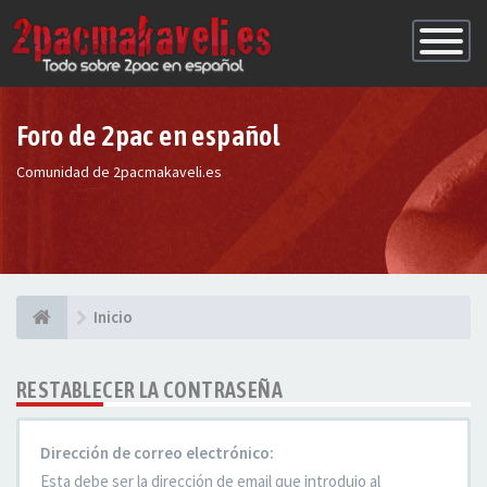
Conmutac
de
Navegaci
Foro de 2pac en español
Comunidad de 2pacmakaveli.es
Inicio
RESTABLECER LA CONTRASEÑA
Dirección de correo electrónico:
Esta debe ser la dirección de email que introdujo al