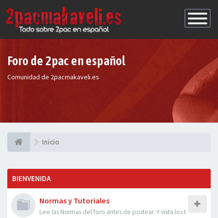
Conmutac
de
Navegaci
Foro de 2pac en español
Comunidad de 2pacmakaveli.es
Inicio
BIENVENIDA
Normas y Tutoriales
Lee las Normas del foro antes de postear. Y vista los t