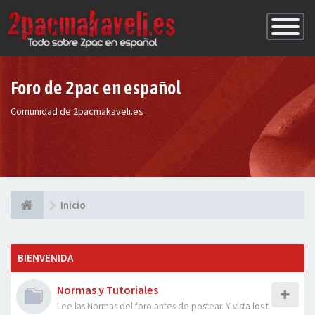
Conmutac
de
Navegaci
Foro de 2pac en español
Comunidad de 2pacmakaveli.es
Inicio
BIENVENIDA
Normas y Tutoriales
Lee las Normas del foro antes de postear. Y vista los t