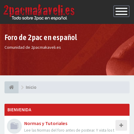
Conmutac
de
Navegaci
Foro de 2pac en español
Comunidad de 2pacmakaveli.es
Inicio
BIENVENIDA
Normas y Tutoriales
Lee las Normas del foro antes de postear. Y vista los t