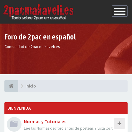
Conmutac
de
Navegaci
Foro de 2pac en español
Comunidad de 2pacmakaveli.es
Inicio
BIENVENIDA
Normas y Tutoriales
Lee las Normas del foro antes de postear. Y vista los t