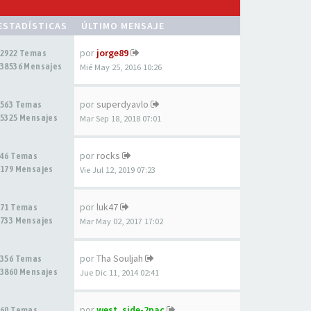
ESTADÍSTICAS
ÚLTIMO MENSAJE
por
jorge89
2922 Temas
38536 Mensajes
Mié May 25, 2016 10:26
por
superdyavlo
563 Temas
5325 Mensajes
Mar Sep 18, 2018 07:01
por
rocks
46 Temas
179 Mensajes
Vie Jul 12, 2019 07:23
por
luk47
71 Temas
733 Mensajes
Mar May 02, 2017 17:02
por
Tha Souljah
356 Temas
3860 Mensajes
Jue Dic 11, 2014 02:41
por
west_side-2pac
60 Temas