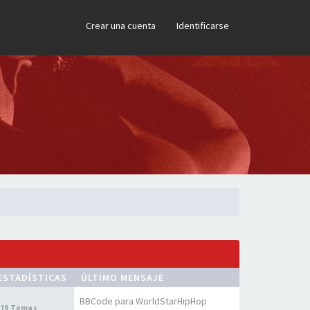
×
Crear una cuenta
Identificarse
ESTADÍSTICAS
ÚLTIMO MENSAJE
BBCode para WorldStarHipHop
19 Temas