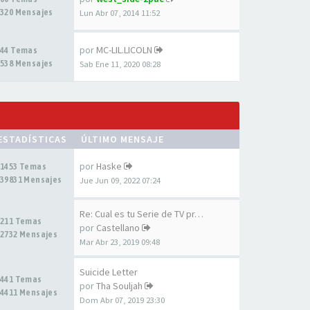
320 Mensajes
Lun Abr 07, 2014 11:52
por
MC-LIL.LICOLN
44 Temas
538 Mensajes
Sab Ene 11, 2020 08:28
ESTADÍSTICAS
ÚLTIMO MENSAJE
por
Haske
1453 Temas
39831 Mensajes
Jue Jun 09, 2022 07:24
Re: Cual es tu Serie de TV pr…
211 Temas
por
Castellano
2732 Mensajes
Mar Abr 23, 2019 09:48
Suicide Letter
441 Temas
por
Tha Souljah
4411 Mensajes
Dom Abr 07, 2019 23:30