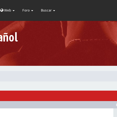
Web
Foro
Buscar
añol