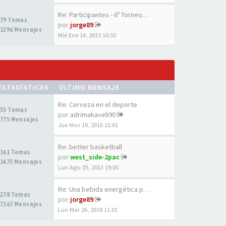
Re: Participantes - 6º Torneo…
79 Temas
por
jorge89
1296 Mensajes
Mié Ene 14, 2015 16:55
ESTADÍSTICAS
ÚLTIMO MENSAJE
Re: Cerveza en el deporte
55 Temas
por
adrimakaveli90
775 Mensajes
Jue Nov 10, 2016 21:01
Re: better basketball
161 Temas
por
west_side-2pac
1475 Mensajes
Lun Ago 05, 2013 19:05
Re: Una bebida energética par…
278 Temas
por
jorge89
7167 Mensajes
Lun Mar 26, 2018 11:01