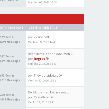
Mar Jun 02, 2026 22:04
ESTADÍSTICAS
ÚLTIMO MENSAJE
por
Zkary10
579 Temas
8395 Mensajes
Mié Mar 09, 2022 14:40
Dear Mama la serie documental…
342 Temas
por
jorge89
4390 Mensajes
Sab Ene 21, 2023 10:41
por
Thewestsidetale
693 Temas
4838 Mensajes
Vie May 22, 2026 17:31
Re: Murder rap los asesinatos…
230 Temas
por
Castellano
4443 Mensajes
Vie Jul 12, 2019 12:11