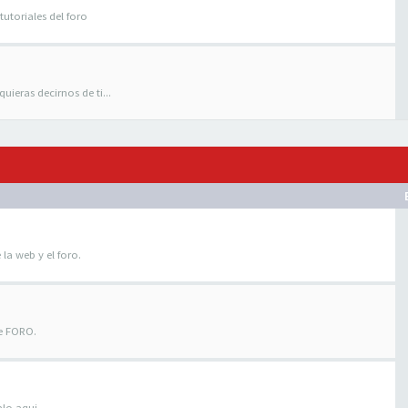
tutoriales del foro
uieras decirnos de ti...
 la web y el foro.
te FORO.
alo aqui