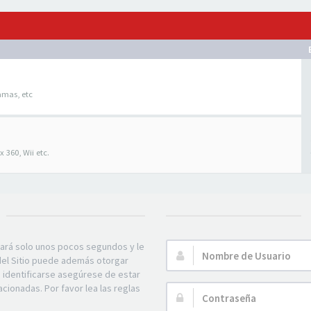
amas, etc
 360, Wii etc.
mará solo unos pocos segundos y le
Nombre
 del Sitio puede además otorgar
de
e identificarse asegúrese de estar
Usuario:
acionadas. Por favor lea las reglas
Contraseña: