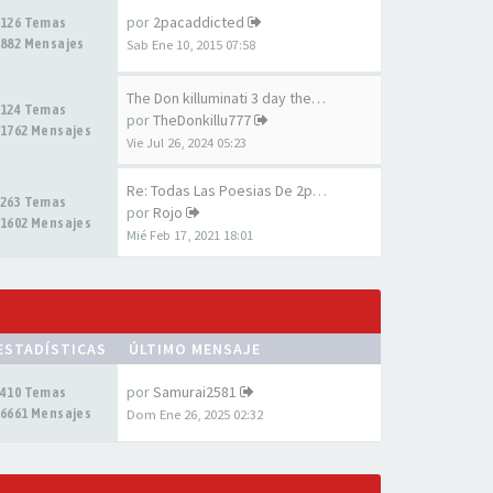
por
2pacaddicted
126 Temas
882 Mensajes
Sab Ene 10, 2015 07:58
The Don killuminati 3 day the…
124 Temas
por
TheDonkillu777
1762 Mensajes
Vie Jul 26, 2024 05:23
Re: Todas Las Poesias De 2pac…
263 Temas
por
Rojo
1602 Mensajes
Mié Feb 17, 2021 18:01
ESTADÍSTICAS
ÚLTIMO MENSAJE
por
Samurai2581
410 Temas
6661 Mensajes
Dom Ene 26, 2025 02:32