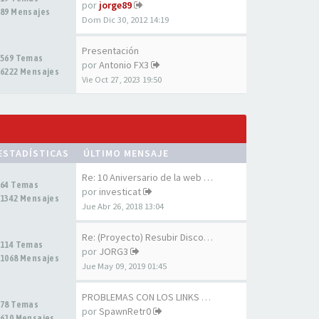
por
jorge89
89 Mensajes
Dom Dic 30, 2012 14:19
Presentación
569 Temas
por
Antonio FX3
6222 Mensajes
Vie Oct 27, 2023 19:50
ESTADÍSTICAS
ÚLTIMO MENSAJE
Re: 10 Aniversario de la web …
64 Temas
por
investicat
1342 Mensajes
Jue Abr 26, 2018 13:04
Re: (Proyecto) Resubir Discos…
114 Temas
por
JORG3
1068 Mensajes
Jue May 09, 2019 01:45
PROBLEMAS CON LOS LINKS DE LA…
78 Temas
por
SpawnRetr0
610 Mensajes