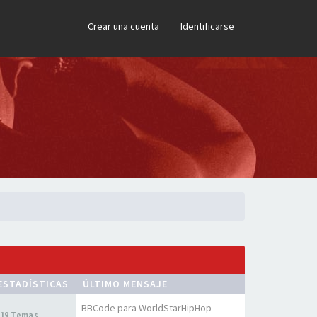
×
Crear una cuenta
Identificarse
ESTADÍSTICAS
ÚLTIMO MENSAJE
BBCode para WorldStarHipHop
19 Temas