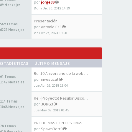
por
jorge89
89 Mensajes
Dom Dic 30, 2012 14:19
Presentación
569 Temas
por
Antonio FX3
6222 Mensajes
Vie Oct 27, 2023 19:50
ESTADÍSTICAS
ÚLTIMO MENSAJE
Re: 10 Aniversario de la web …
64 Temas
por
investicat
1342 Mensajes
Jue Abr 26, 2018 13:04
Re: (Proyecto) Resubir Discos…
114 Temas
por
JORG3
1068 Mensajes
Jue May 09, 2019 01:45
PROBLEMAS CON LOS LINKS DE LA…
78 Temas
por
SpawnRetr0
610 Mensajes