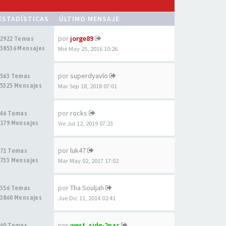
ESTADÍSTICAS
ÚLTIMO MENSAJE
por
jorge89
2922 Temas
38536 Mensajes
Mié May 25, 2016 10:26
por
superdyavlo
563 Temas
5325 Mensajes
Mar Sep 18, 2018 07:01
por
rocks
46 Temas
179 Mensajes
Vie Jul 12, 2019 07:23
por
luk47
71 Temas
733 Mensajes
Mar May 02, 2017 17:02
por
Tha Souljah
356 Temas
3860 Mensajes
Jue Dic 11, 2014 02:41
por
west_side-2pac
60 Temas