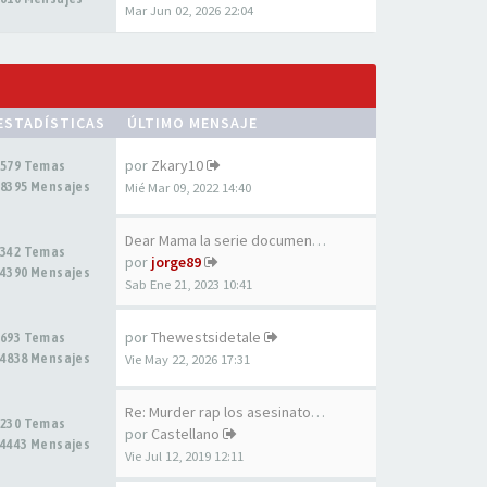
Mar Jun 02, 2026 22:04
ESTADÍSTICAS
ÚLTIMO MENSAJE
por
Zkary10
579 Temas
8395 Mensajes
Mié Mar 09, 2022 14:40
Dear Mama la serie documental…
342 Temas
por
jorge89
4390 Mensajes
Sab Ene 21, 2023 10:41
por
Thewestsidetale
693 Temas
4838 Mensajes
Vie May 22, 2026 17:31
Re: Murder rap los asesinatos…
230 Temas
por
Castellano
4443 Mensajes
Vie Jul 12, 2019 12:11