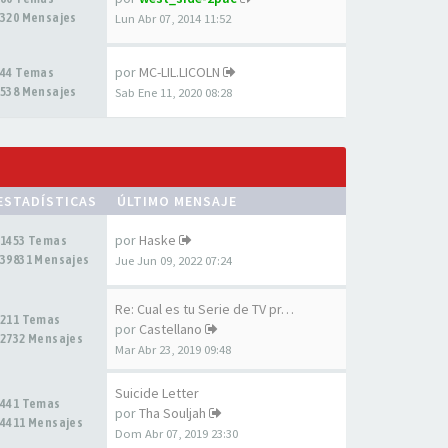
320 Mensajes
Lun Abr 07, 2014 11:52
por
MC-LIL.LICOLN
44 Temas
538 Mensajes
Sab Ene 11, 2020 08:28
ESTADÍSTICAS
ÚLTIMO MENSAJE
por
Haske
1453 Temas
39831 Mensajes
Jue Jun 09, 2022 07:24
Re: Cual es tu Serie de TV pr…
211 Temas
por
Castellano
2732 Mensajes
Mar Abr 23, 2019 09:48
Suicide Letter
441 Temas
por
Tha Souljah
4411 Mensajes
Dom Abr 07, 2019 23:30