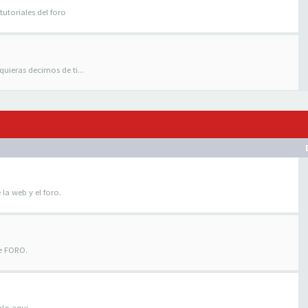
tutoriales del foro
uieras decirnos de ti...
 la web y el foro.
te FORO.
alo aqui