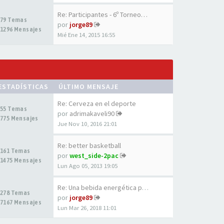
Re: Participantes - 6º Torneo…
79 Temas
por
jorge89
1296 Mensajes
Mié Ene 14, 2015 16:55
ESTADÍSTICAS
ÚLTIMO MENSAJE
Re: Cerveza en el deporte
55 Temas
por
adrimakaveli90
775 Mensajes
Jue Nov 10, 2016 21:01
Re: better basketball
161 Temas
por
west_side-2pac
1475 Mensajes
Lun Ago 05, 2013 19:05
Re: Una bebida energética par…
278 Temas
por
jorge89
7167 Mensajes
Lun Mar 26, 2018 11:01