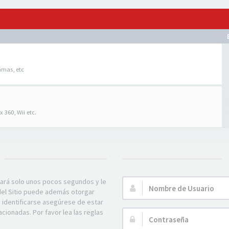
amas, etc
 360, Wii etc.
mará solo unos pocos segundos y le
Nombre
 del Sitio puede además otorgar
de
e identificarse asegúrese de estar
Usuario:
acionadas. Por favor lea las reglas
Contraseña: