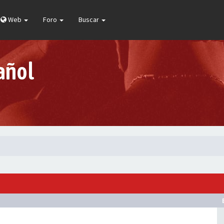
Web
Foro
Buscar
añol