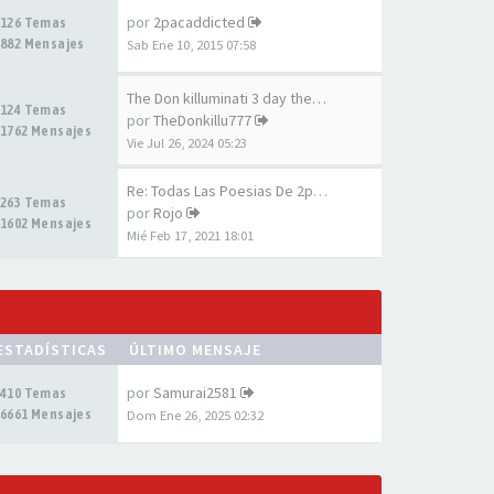
por
2pacaddicted
126 Temas
882 Mensajes
Sab Ene 10, 2015 07:58
The Don killuminati 3 day the…
124 Temas
por
TheDonkillu777
1762 Mensajes
Vie Jul 26, 2024 05:23
Re: Todas Las Poesias De 2pac…
263 Temas
por
Rojo
1602 Mensajes
Mié Feb 17, 2021 18:01
ESTADÍSTICAS
ÚLTIMO MENSAJE
por
Samurai2581
410 Temas
6661 Mensajes
Dom Ene 26, 2025 02:32