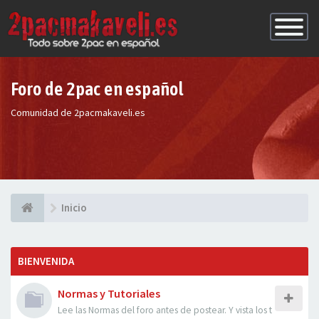
Conmutac
de
Navegaci
Foro de 2pac en español
Comunidad de 2pacmakaveli.es
Inicio
BIENVENIDA
Normas y Tutoriales
Lee las Normas del foro antes de postear. Y vista los t