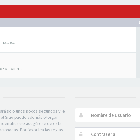
amas, etc
 360, Wii etc.
mará solo unos pocos segundos y le
Nombre
 del Sitio puede además otorgar
de
e identificarse asegúrese de estar
Usuario:
acionadas. Por favor lea las reglas
Contraseña: