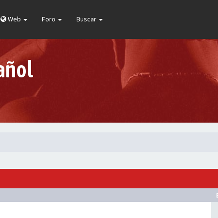
Web
Foro
Buscar
añol