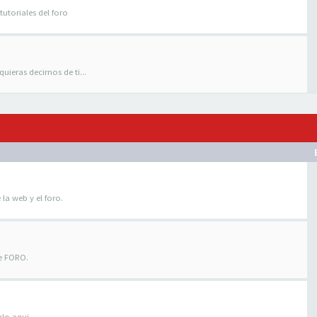
tutoriales del foro
uieras decirnos de ti...
 la web y el foro.
te FORO.
alo aqui