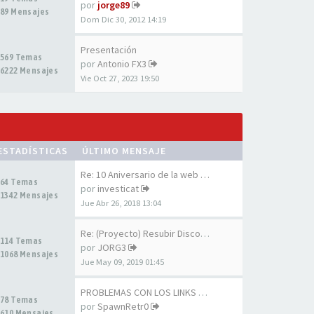
por
jorge89
89 Mensajes
Dom Dic 30, 2012 14:19
Presentación
569 Temas
por
Antonio FX3
6222 Mensajes
Vie Oct 27, 2023 19:50
ESTADÍSTICAS
ÚLTIMO MENSAJE
Re: 10 Aniversario de la web …
64 Temas
por
investicat
1342 Mensajes
Jue Abr 26, 2018 13:04
Re: (Proyecto) Resubir Discos…
114 Temas
por
JORG3
1068 Mensajes
Jue May 09, 2019 01:45
PROBLEMAS CON LOS LINKS DE LA…
78 Temas
por
SpawnRetr0
610 Mensajes