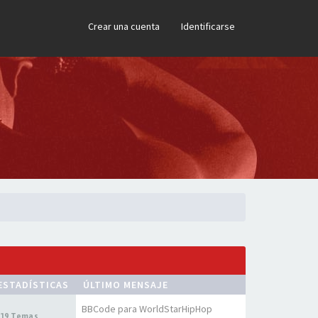
×
Crear una cuenta
Identificarse
ESTADÍSTICAS
ÚLTIMO MENSAJE
BBCode para WorldStarHipHop
19 Temas