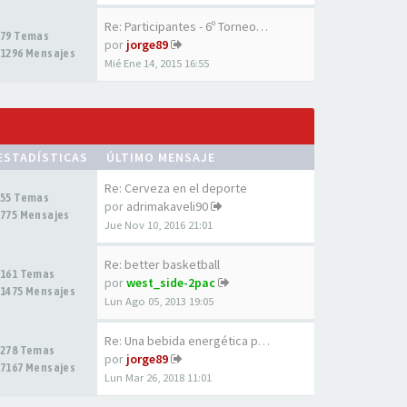
Re: Participantes - 6º Torneo…
79 Temas
por
jorge89
1296 Mensajes
Mié Ene 14, 2015 16:55
ESTADÍSTICAS
ÚLTIMO MENSAJE
Re: Cerveza en el deporte
55 Temas
por
adrimakaveli90
775 Mensajes
Jue Nov 10, 2016 21:01
Re: better basketball
161 Temas
por
west_side-2pac
1475 Mensajes
Lun Ago 05, 2013 19:05
Re: Una bebida energética par…
278 Temas
por
jorge89
7167 Mensajes
Lun Mar 26, 2018 11:01