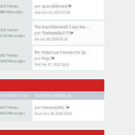
por
2pacaddicted
126 Temas
882 Mensajes
Sab Ene 10, 2015 07:58
The Don killuminati 3 day the…
124 Temas
por
TheDonkillu777
1762 Mensajes
Vie Jul 26, 2024 05:23
Re: Todas Las Poesias De 2pac…
263 Temas
por
Rojo
1602 Mensajes
Mié Feb 17, 2021 18:01
ESTADÍSTICAS
ÚLTIMO MENSAJE
por
Samurai2581
410 Temas
6661 Mensajes
Dom Ene 26, 2025 02:32