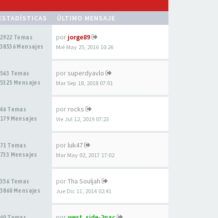
ESTADÍSTICAS
ÚLTIMO MENSAJE
por
jorge89
2922 Temas
38536 Mensajes
Mié May 25, 2016 10:26
por
superdyavlo
563 Temas
5325 Mensajes
Mar Sep 18, 2018 07:01
por
rocks
46 Temas
179 Mensajes
Vie Jul 12, 2019 07:23
por
luk47
71 Temas
733 Mensajes
Mar May 02, 2017 17:02
por
Tha Souljah
356 Temas
3860 Mensajes
Jue Dic 11, 2014 02:41
por
west_side-2pac
60 Temas