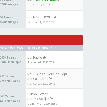
320 Mensajes
Lun Abr 07, 2014 11:52
por
MC-LIL.LICOLN
44 Temas
538 Mensajes
Sab Ene 11, 2020 08:28
ESTADÍSTICAS
ÚLTIMO MENSAJE
por
Haske
1453 Temas
39831 Mensajes
Jue Jun 09, 2022 07:24
Re: Cual es tu Serie de TV pr…
211 Temas
por
Castellano
2732 Mensajes
Mar Abr 23, 2019 09:48
Suicide Letter
441 Temas
por
Tha Souljah
4411 Mensajes
Dom Abr 07, 2019 23:30