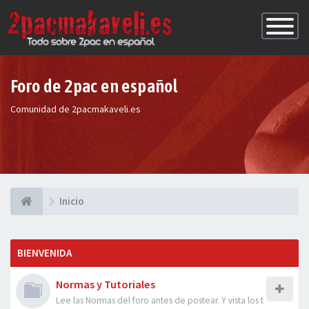
Conmutac
de
Navegaci
Foro de 2pac en español
Comunidad de 2pacmakaveli.es
Inicio
BIENVENIDA
Normas y Tutoriales
Lee las Normas del foro antes de postear. Y vista los t