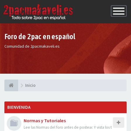
Conmutac
de
Navegaci
Foro de 2pac en español
Comunidad de 2pacmakaveli.es
Inicio
BIENVENIDA
Normas y Tutoriales
Lee las Normas del foro antes de postear. Y vista los t