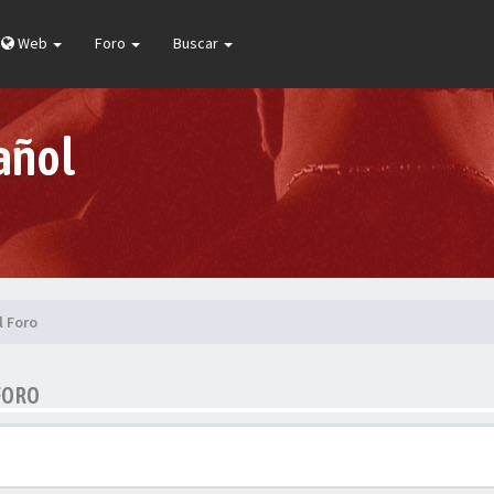
Web
Foro
Buscar
añol
l Foro
FORO