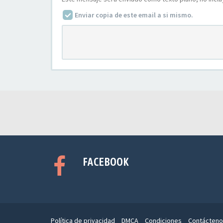
Enviar copia de este email a si mismo.
FACEBOOK
Política de privacidad
DMCA
Condiciones
Contácteno