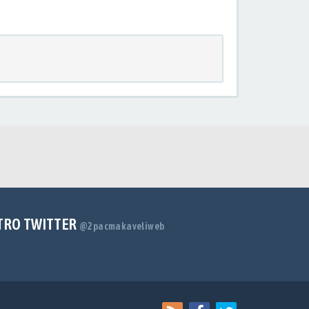
TRO TWITTER
@2pacmakaveliweb