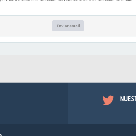
Enviar email
NUES
s