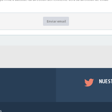
Enviar email
NUES
s