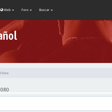
Web
Foro
Buscar
añol
l Foro
FORO