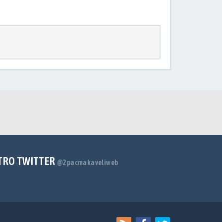
TRO TWITTER
@2pacmakaveliweb