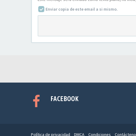
Enviar copia de este email a si mismo.
FACEBOOK
Política de privacidad
DMCA
Condiciones
Contácteno