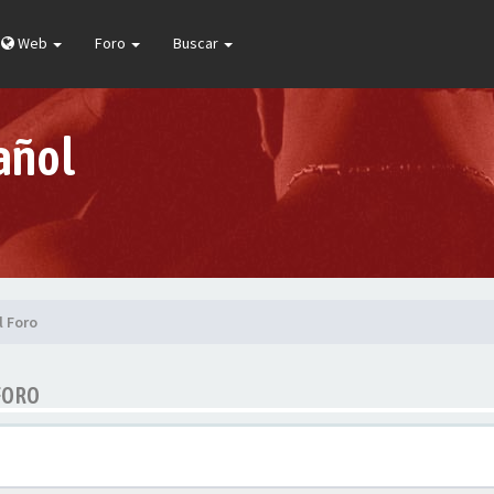
Web
Foro
Buscar
añol
l Foro
FORO