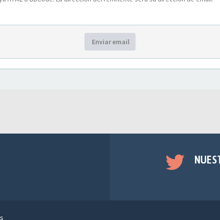
Enviar email
NUES
s