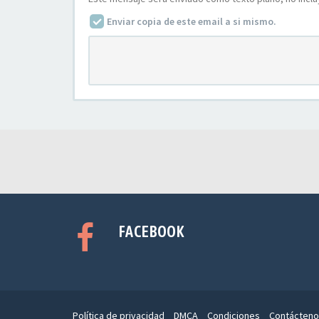
Enviar copia de este email a si mismo.
FACEBOOK
Política de privacidad
DMCA
Condiciones
Contácteno