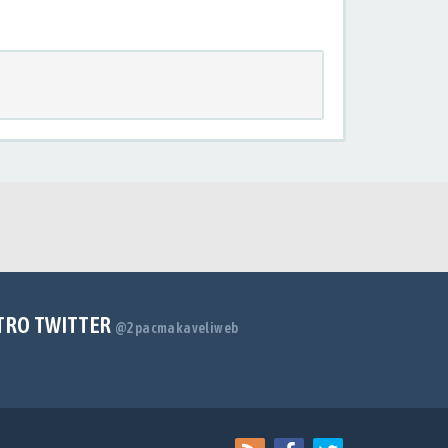
TRO TWITTER
@2pacmakaveliweb