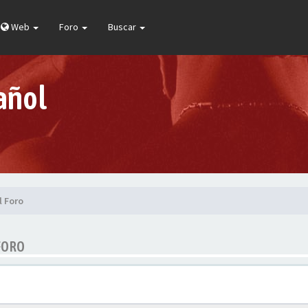
Web
Foro
Buscar
añol
l Foro
FORO