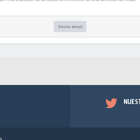
Enviar email
NUES
s