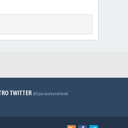
TRO TWITTER
@2pacmakaveliweb