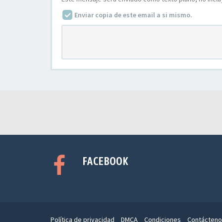
Enviar copia de este email a si mismo.
FACEBOOK
Política de privacidad
DMCA
Condiciones
Contácteno