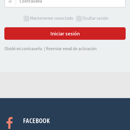
Contraseña:
Mantenerme conectado
Ocultar sesión
Iniciar sesión
Olvidé mi contraseña
|
Reenviar email de activación
FACEBOOK