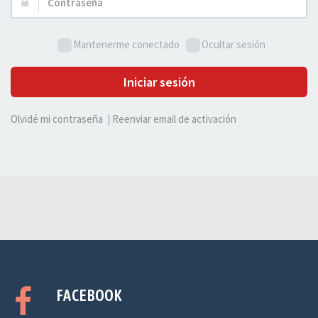
Contraseña:
Mantenerme conectado
Ocultar sesión
Iniciar sesión
Olvidé mi contraseña
|
Reenviar email de activación
FACEBOOK