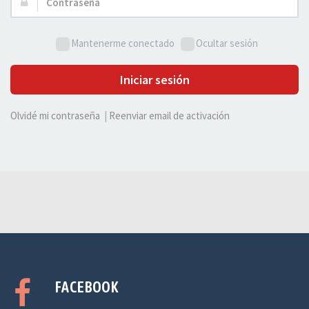
Contraseña:
Mantenerme conectado
Ocultar sesión
Iniciar sesión
Olvidé mi contraseña
|
Reenviar email de activación
FACEBOOK