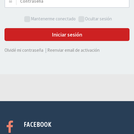
Contraseña:
Mantenerme conectado
Ocultar sesión
Iniciar sesión
Olvidé mi contraseña
|
Reenviar email de activación
FACEBOOK