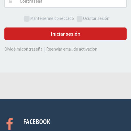
Contraseña:
Mantenerme conectado
Ocultar sesión
Iniciar sesión
Olvidé mi contraseña
|
Reenviar email de activación
FACEBOOK