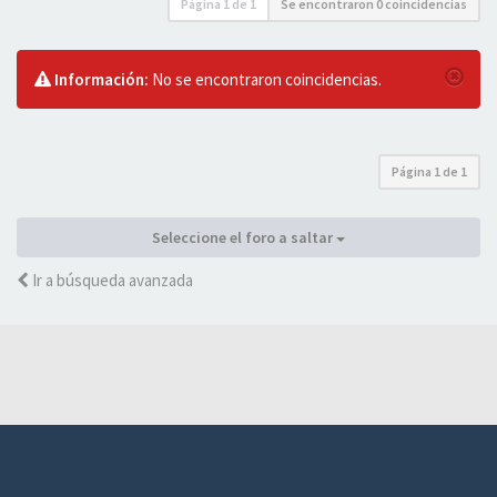
Página
1
de
1
Se encontraron 0 coincidencias
Información:
No se encontraron coincidencias.
Página
1
de
1
Seleccione el foro a saltar
Ir a búsqueda avanzada