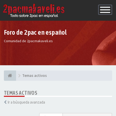
Conmutac
de
Navegaci
Foro de 2pac en español
Comunidad de 2pacmakaveli.es
Temas activos
TEMAS ACTIVOS
Ir a búsqueda avanzada