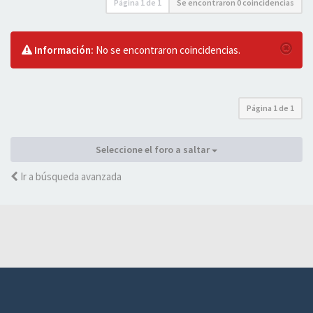
Página
1
de
1
Se encontraron 0 coincidencias
Información:
No se encontraron coincidencias.
Página
1
de
1
Seleccione el foro a saltar
Ir a búsqueda avanzada