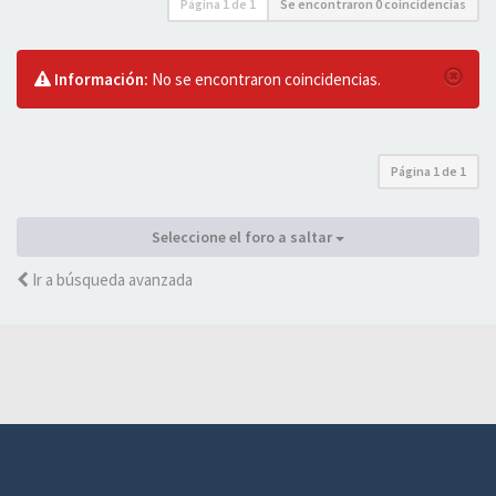
Página
1
de
1
Se encontraron 0 coincidencias
Información:
No se encontraron coincidencias.
Página
1
de
1
Seleccione el foro a saltar
Ir a búsqueda avanzada