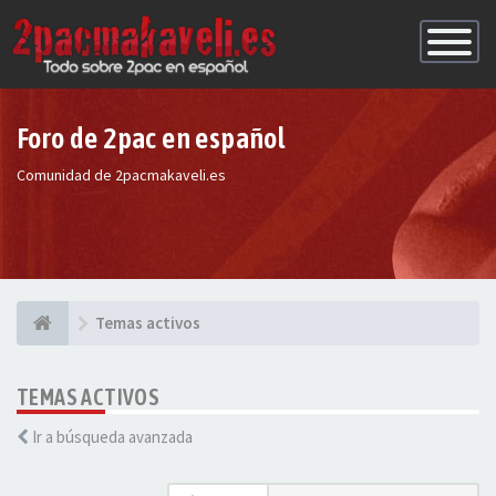
Conmutac
de
Navegaci
Foro de 2pac en español
Comunidad de 2pacmakaveli.es
Temas activos
TEMAS ACTIVOS
Ir a búsqueda avanzada