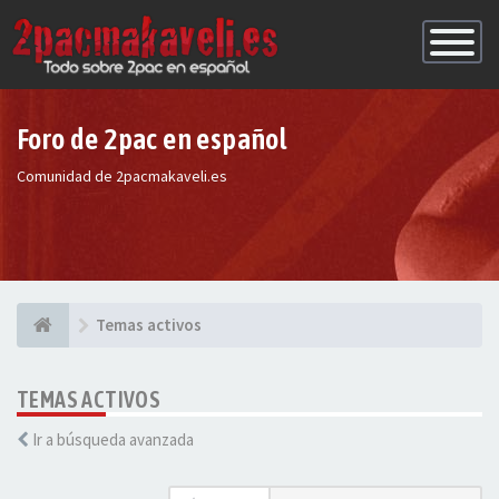
Conmutac
de
Navegaci
Foro de 2pac en español
Comunidad de 2pacmakaveli.es
Temas activos
TEMAS ACTIVOS
Ir a búsqueda avanzada