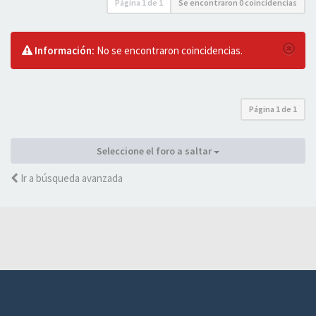
Página
1
de
1
Se encontraron 0 coincidencias
Información:
No se encontraron coincidencias.
Página
1
de
1
Seleccione el foro a saltar
Ir a búsqueda avanzada