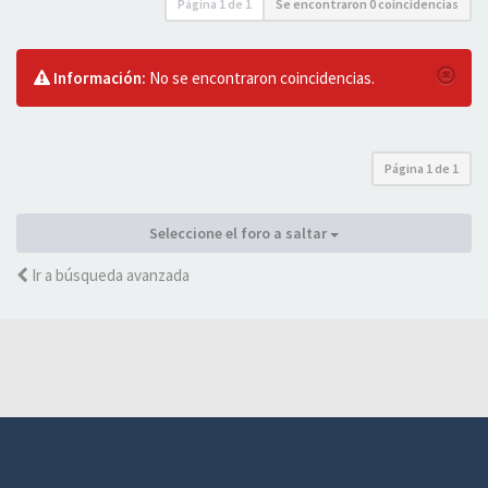
Página
1
de
1
Se encontraron 0 coincidencias
Información:
No se encontraron coincidencias.
Página
1
de
1
Seleccione el foro a saltar
Ir a búsqueda avanzada