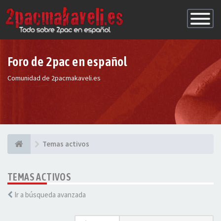
Conmutac
de
Navegaci
Foro de 2pac en español
Comunidad de 2pacmakaveli.es
Temas activos
TEMAS ACTIVOS
Ir a búsqueda avanzada