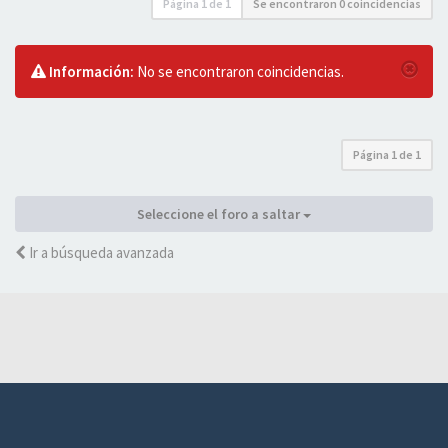
Página
1
de
1
Se encontraron 0 coincidencias
Información:
No se encontraron coincidencias.
Página
1
de
1
Seleccione el foro a saltar
Ir a búsqueda avanzada