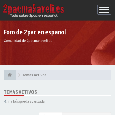
Conmutac
de
Navegaci
Foro de 2pac en español
Comunidad de 2pacmakaveli.es
Temas activos
TEMAS ACTIVOS
Ir a búsqueda avanzada