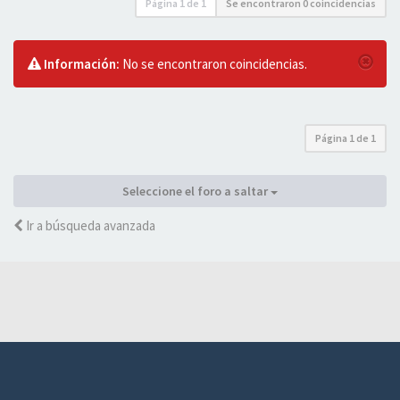
Página
1
de
1
Se encontraron 0 coincidencias
Información:
No se encontraron coincidencias.
Página
1
de
1
Seleccione el foro a saltar
Ir a búsqueda avanzada