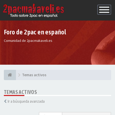
Conmutac
de
Navegaci
Foro de 2pac en español
Comunidad de 2pacmakaveli.es
Temas activos
TEMAS ACTIVOS
Ir a búsqueda avanzada