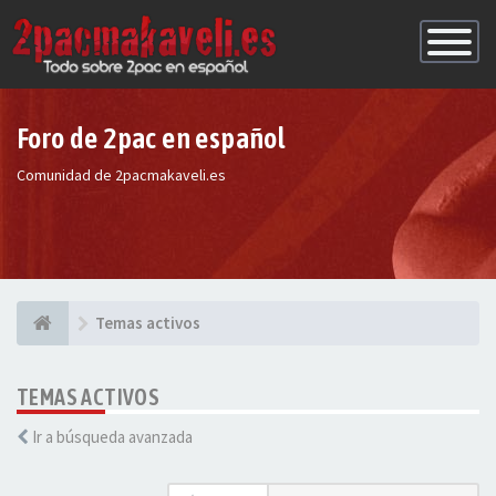
Conmutac
de
Navegaci
Foro de 2pac en español
Comunidad de 2pacmakaveli.es
Temas activos
TEMAS ACTIVOS
Ir a búsqueda avanzada