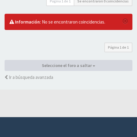
Página
1
de
1
Se encontraron 0 coincidencias
Información:
No se encontraron coincidencias.
Página
1
de
1
Seleccione el foro a saltar
Ir a búsqueda avanzada