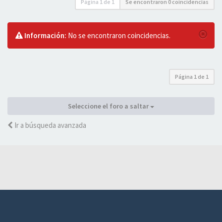
Página
1
de
1
Se encontraron 0 coincidencias
Información:
No se encontraron coincidencias.
Página
1
de
1
Seleccione el foro a saltar
Ir a búsqueda avanzada