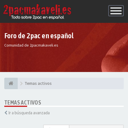
Conmutac
de
Navegaci
Foro de 2pac en español
Comunidad de 2pacmakaveli.es
Temas activos
TEMAS ACTIVOS
Ir a búsqueda avanzada