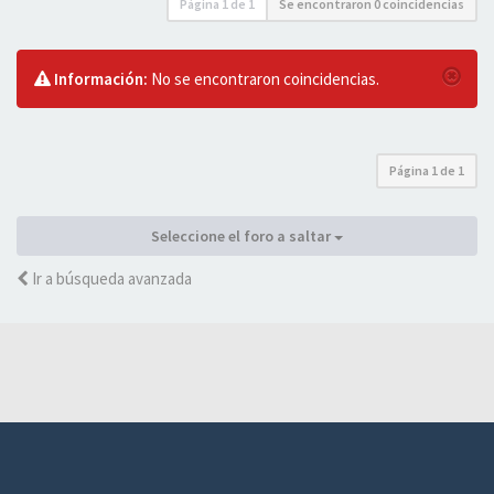
Página
1
de
1
Se encontraron 0 coincidencias
Información:
No se encontraron coincidencias.
Página
1
de
1
Seleccione el foro a saltar
Ir a búsqueda avanzada