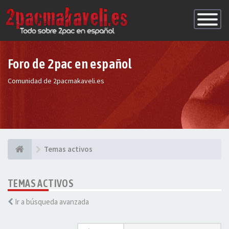
Conmutac
de
Navegaci
Foro de 2pac en español
Comunidad de 2pacmakaveli.es
Temas activos
TEMAS ACTIVOS
Ir a búsqueda avanzada