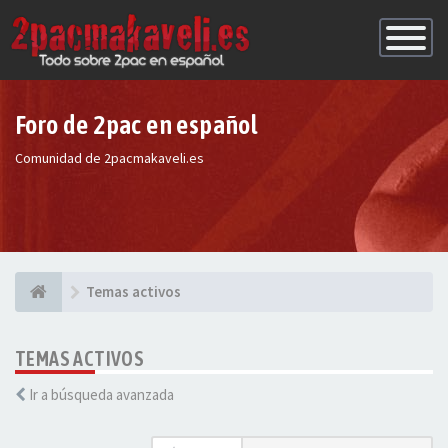
Conmutac
de
Navegaci
Foro de 2pac en español
Comunidad de 2pacmakaveli.es
Temas activos
TEMAS ACTIVOS
Ir a búsqueda avanzada