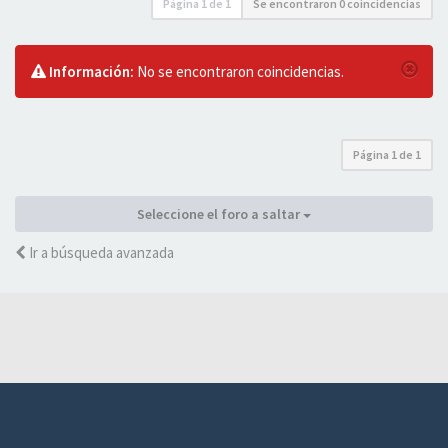
Página
1
de
1
Se encontraron 0 coincidencias
Información:
No se encontraron coincidencias.
Página
1
de
1
Seleccione el foro a saltar
Ir a búsqueda avanzada