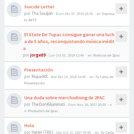
Suicide Letter
por
Tha Souljah
-
Dom Abr 07, 2019 23:30
- en:
Expresa
tu ARTE
El State De Tupac consigue ganar una luch
a de 5 años, reconquistando música inédit
a
por
jorge89
-
Lun Oct 01, 2018 12:44
- en:
Noticias de 2pac
Presentación
por
RiqueMX
-
Mar Abr 10, 2018 16:40
- en:
Tu Carta de
Presentación
Una duda sobre merchadising de 2PAC
por
TheDonKiluminati
-
Dom Nov 26, 2017 20:03
- e
n:
Productos de 2pac
Hola
por
Harlei (TAS)
-
Sab Oct 21, 2017 03:00
- en:
Tu Carta