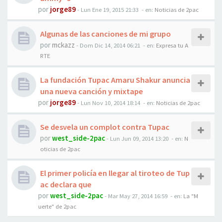
por
jorge89
-
Lun Ene 19, 2015 21:33
- en:
Noticias de 2pac
Algunas de las canciones de mi grupo
por
mckazz
-
Dom Dic 14, 2014 06:21
- en:
Expresa tu A
RTE
La fundación Tupac Amaru Shakur anuncia
una nueva canción y mixtape
por
jorge89
-
Lun Nov 10, 2014 18:14
- en:
Noticias de 2pac
Se desvela un complot contra Tupac
por
west_side-2pac
-
Lun Jun 09, 2014 13:20
- en:
N
oticias de 2pac
El primer policía en llegar al tiroteo de Tup
ac declara que
por
west_side-2pac
-
Mar May 27, 2014 16:59
- en:
La "M
uerte" de 2pac