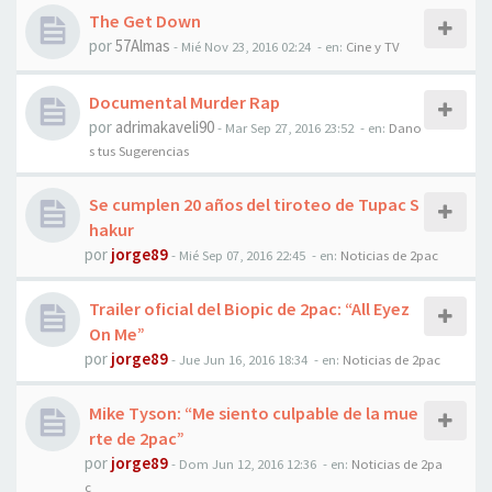
The Get Down
por
57Almas
-
Mié Nov 23, 2016 02:24
- en:
Cine y TV
Documental Murder Rap
por
adrimakaveli90
-
Mar Sep 27, 2016 23:52
- en:
Dano
s tus Sugerencias
Se cumplen 20 años del tiroteo de Tupac S
hakur
por
jorge89
-
Mié Sep 07, 2016 22:45
- en:
Noticias de 2pac
Trailer oficial del Biopic de 2pac: “All Eyez
On Me”
por
jorge89
-
Jue Jun 16, 2016 18:34
- en:
Noticias de 2pac
Mike Tyson: “Me siento culpable de la mue
rte de 2pac”
por
jorge89
-
Dom Jun 12, 2016 12:36
- en:
Noticias de 2pa
c