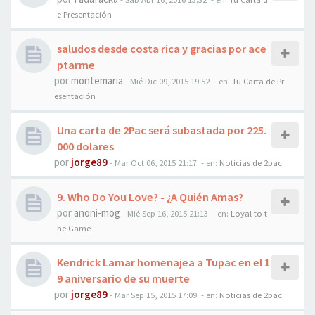
e Presentación
saludos desde costa rica y gracias por ace
ptarme
por
montemaria
-
Mié Dic 09, 2015 19:52
- en:
Tu Carta de Pr
esentación
Una carta de 2Pac será subastada por 225.
000 dolares
por
jorge89
-
Mar Oct 06, 2015 21:17
- en:
Noticias de 2pac
9. Who Do You Love? - ¿A Quién Amas?
por
anoni-mog
-
Mié Sep 16, 2015 21:13
- en:
Loyal to t
he Game
Kendrick Lamar homenajea a Tupac en el 1
9 aniversario de su muerte
por
jorge89
-
Mar Sep 15, 2015 17:09
- en:
Noticias de 2pac