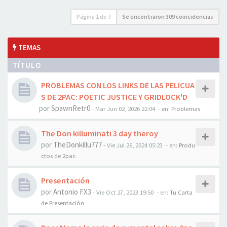
Página
1
de
7
Se encontraron 309 coincidencias
TEMAS
TÍTULO
PROBLEMAS CON LOS LINKS DE LAS PELICUA
S DE 2PAC: POETIC JUSTICE Y GRIDLOCK'D
por
SpawnRetr0
-
Mar Jun 02, 2026 22:04
- en:
Problemas
The Don killuminati 3 day theroy
por
TheDonkillu777
-
Vie Jul 26, 2024 05:23
- en:
Produ
ctos de 2pac
Presentación
por
Antonio FX3
-
Vie Oct 27, 2023 19:50
- en:
Tu Carta
de Presentación