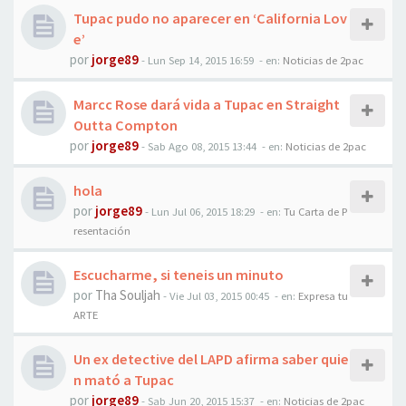
Tupac pudo no aparecer en ‘California Lov
e’
por
jorge89
-
Lun Sep 14, 2015 16:59
- en:
Noticias de 2pac
Marcc Rose dará vida a Tupac en Straight
Outta Compton
por
jorge89
-
Sab Ago 08, 2015 13:44
- en:
Noticias de 2pac
hola
por
jorge89
-
Lun Jul 06, 2015 18:29
- en:
Tu Carta de P
resentación
Escucharme, si teneis un minuto
por
Tha Souljah
-
Vie Jul 03, 2015 00:45
- en:
Expresa tu
ARTE
Un ex detective del LAPD afirma saber quie
n mató a Tupac
por
jorge89
-
Sab Jun 20, 2015 15:37
- en:
Noticias de 2pac