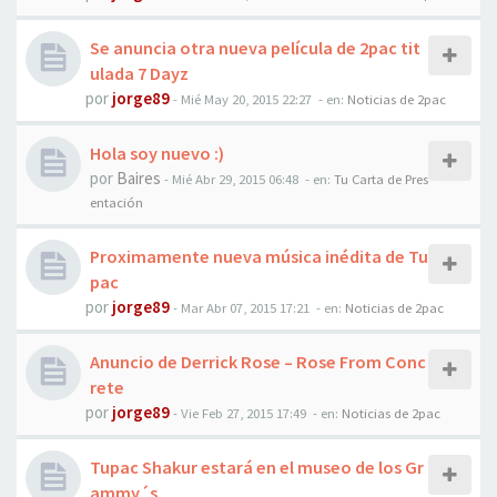
Se anuncia otra nueva película de 2pac tit
ulada 7 Dayz
por
jorge89
-
Mié May 20, 2015 22:27
- en:
Noticias de 2pac
Hola soy nuevo :)
por
Baires
-
Mié Abr 29, 2015 06:48
- en:
Tu Carta de Pres
entación
Proximamente nueva música inédita de Tu
pac
por
jorge89
-
Mar Abr 07, 2015 17:21
- en:
Noticias de 2pac
Anuncio de Derrick Rose – Rose From Conc
rete
por
jorge89
-
Vie Feb 27, 2015 17:49
- en:
Noticias de 2pac
Tupac Shakur estará en el museo de los Gr
ammy´s