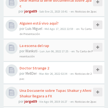
Dear Mama la serie documental sobre 2pa
c
por
jorge89
-
Sab Ene 21, 2023 10:41
- en:
Noticias de 2pac
Alguien está vivo aquí?
por
Luis Miguel
-
Mié Ago 17, 2022 22:59
- en:
Tu Carta
de Presentación
La escena del rap
por
Wanksti
-
Lun Jun 06, 2022 17:25
- en:
Tu Carta de P
resentación
Doctor Strange 2
por
MellDer
-
Mar Abr 26, 2022 02:34
- en:
Noticias de 2
pac
Una Docuserie sobre Tupac Shakur y Afeni
Shakur llegara a FX
por
jorge89
-
Vie Ago 09, 2019 16:27
- en:
Noticias de 2pac