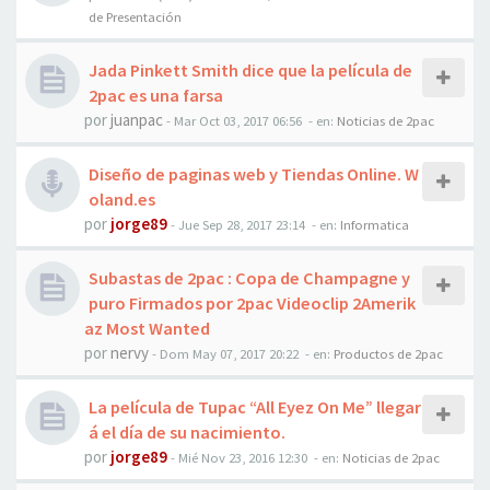
de Presentación
Jada Pinkett Smith dice que la película de
2pac es una farsa
por
juanpac
-
Mar Oct 03, 2017 06:56
- en:
Noticias de 2pac
Diseño de paginas web y Tiendas Online. W
oland.es
por
jorge89
-
Jue Sep 28, 2017 23:14
- en:
Informatica
Subastas de 2pac : Copa de Champagne y
puro Firmados por 2pac Videoclip 2Amerik
az Most Wanted
por
nervy
-
Dom May 07, 2017 20:22
- en:
Productos de 2pac
La película de Tupac “All Eyez On Me” llegar
á el día de su nacimiento.
por
jorge89
-
Mié Nov 23, 2016 12:30
- en:
Noticias de 2pac