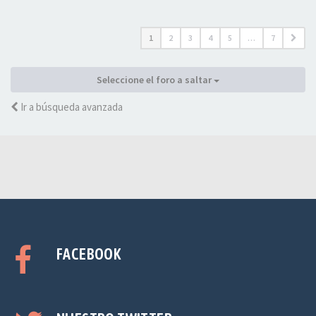
1
2
3
4
5
…
7
Seleccione el foro a saltar
Ir a búsqueda avanzada
FACEBOOK