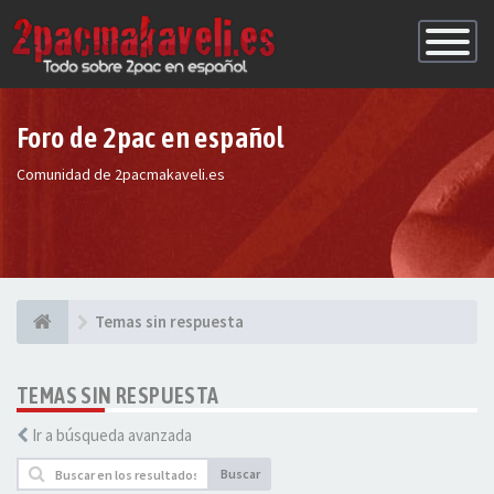
Conmutac
de
Navegaci
Foro de 2pac en español
Comunidad de 2pacmakaveli.es
Temas sin respuesta
TEMAS SIN RESPUESTA
Ir a búsqueda avanzada
Buscar