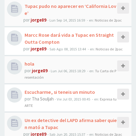
Tupac pudo no aparecer en ‘California Lov
e’
por
jorge89
-
Lun Sep 14, 2015 16:59
- en:
Noticias de 2pac
Marcc Rose dará vida a Tupac en Straight
Outta Compton
por
jorge89
-
Sab Ago 08, 2015 13:44
- en:
Noticias de 2pac
hola
por
jorge89
-
Lun Jul 06, 2015 18:29
- en:
Tu Carta de P
resentación
Escucharme, si teneis un minuto
por
Tha Souljah
-
Vie Jul 03, 2015 00:45
- en:
Expresa tu
ARTE
Un ex detective del LAPD afirma saber quie
n mató a Tupac
por
jorge89
-
Sab Jun 20, 2015 15:37
- en:
Noticias de 2pac