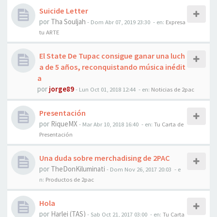
Suicide Letter
por
Tha Souljah
-
Dom Abr 07, 2019 23:30
- en:
Expresa
tu ARTE
El State De Tupac consigue ganar una luch
a de 5 años, reconquistando música inédit
a
por
jorge89
-
Lun Oct 01, 2018 12:44
- en:
Noticias de 2pac
Presentación
por
RiqueMX
-
Mar Abr 10, 2018 16:40
- en:
Tu Carta de
Presentación
Una duda sobre merchadising de 2PAC
por
TheDonKiluminati
-
Dom Nov 26, 2017 20:03
- e
n:
Productos de 2pac
Hola
por
Harlei (TAS)
-
Sab Oct 21, 2017 03:00
- en:
Tu Carta