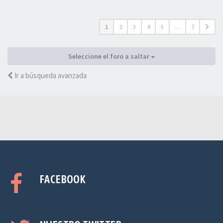
1
2
3
4
5
…
7
Seleccione el foro a saltar
Ir a búsqueda avanzada
FACEBOOK