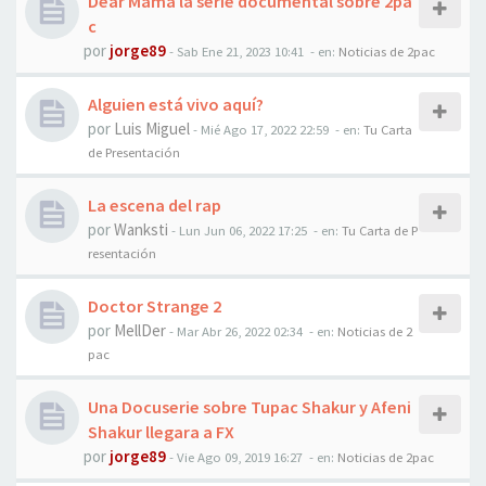
Dear Mama la serie documental sobre 2pa
c
por
jorge89
-
Sab Ene 21, 2023 10:41
- en:
Noticias de 2pac
Alguien está vivo aquí?
por
Luis Miguel
-
Mié Ago 17, 2022 22:59
- en:
Tu Carta
de Presentación
La escena del rap
por
Wanksti
-
Lun Jun 06, 2022 17:25
- en:
Tu Carta de P
resentación
Doctor Strange 2
por
MellDer
-
Mar Abr 26, 2022 02:34
- en:
Noticias de 2
pac
Una Docuserie sobre Tupac Shakur y Afeni
Shakur llegara a FX
por
jorge89
-
Vie Ago 09, 2019 16:27
- en:
Noticias de 2pac