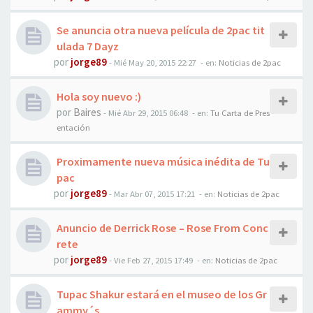
Se anuncia otra nueva película de 2pac tit
ulada 7 Dayz
por
jorge89
-
Mié May 20, 2015 22:27
- en:
Noticias de 2pac
Hola soy nuevo :)
por
Baires
-
Mié Abr 29, 2015 06:48
- en:
Tu Carta de Pres
entación
Proximamente nueva música inédita de Tu
pac
por
jorge89
-
Mar Abr 07, 2015 17:21
- en:
Noticias de 2pac
Anuncio de Derrick Rose – Rose From Conc
rete
por
jorge89
-
Vie Feb 27, 2015 17:49
- en:
Noticias de 2pac
Tupac Shakur estará en el museo de los Gr
ammy´s