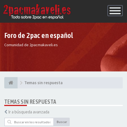
Conmutac
de
Navegaci
Foro de 2pac en español
Comunidad de 2pacmakaveli.es
Temas sin respuesta
TEMAS SIN RESPUESTA
Ir a búsqueda avanzada
Buscar