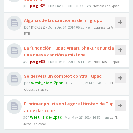
por
jorge89
-
Lun Ene 19, 2015 21:33
- en:
Noticias de 2pac
Algunas de las canciones de mi grupo
por
mckazz
-
Dom Dic 14, 2014 06:21
- en:
Expresa tu A
RTE
La fundación Tupac Amaru Shakur anuncia
una nueva canción y mixtape
por
jorge89
-
Lun Nov 10, 2014 18:14
- en:
Noticias de 2pac
Se desvela un complot contra Tupac
por
west_side-2pac
-
Lun Jun 09, 2014 13:20
- en:
N
oticias de 2pac
El primer policía en llegar al tiroteo de Tup
ac declara que
por
west_side-2pac
-
Mar May 27, 2014 16:59
- en:
La "M
uerte" de 2pac