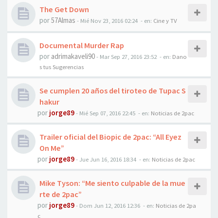
The Get Down
por
57Almas
-
Mié Nov 23, 2016 02:24
- en:
Cine y TV
Documental Murder Rap
por
adrimakaveli90
-
Mar Sep 27, 2016 23:52
- en:
Dano
s tus Sugerencias
Se cumplen 20 años del tiroteo de Tupac S
hakur
por
jorge89
-
Mié Sep 07, 2016 22:45
- en:
Noticias de 2pac
Trailer oficial del Biopic de 2pac: “All Eyez
On Me”
por
jorge89
-
Jue Jun 16, 2016 18:34
- en:
Noticias de 2pac
Mike Tyson: “Me siento culpable de la mue
rte de 2pac”
por
jorge89
-
Dom Jun 12, 2016 12:36
- en:
Noticias de 2pa
c