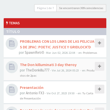
Página
1
de
7
Se encontraron 309 coincidencias
TEMAS
TÍTULO
PROBLEMAS CON LOS LINKS DE LAS PELICUA
S DE 2PAC: POETIC JUSTICE Y GRIDLOCK'D
por
SpawnRetr0
-
Mar Jun 02, 2026 22:04
- en:
Problemas
The Don killuminati 3 day theroy
por
TheDonkillu777
-
Vie Jul 26, 2024 05:23
- en:
Produ
ctos de 2pac
Presentación
por
Antonio FX3
-
Vie Oct 27, 2023 19:50
- en:
Tu Carta
de Presentación