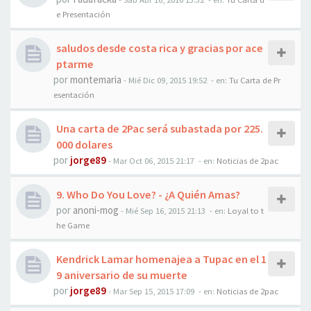
e Presentación
saludos desde costa rica y gracias por ace
ptarme
por
montemaria
-
Mié Dic 09, 2015 19:52
- en:
Tu Carta de Pr
esentación
Una carta de 2Pac será subastada por 225.
000 dolares
por
jorge89
-
Mar Oct 06, 2015 21:17
- en:
Noticias de 2pac
9. Who Do You Love? - ¿A Quién Amas?
por
anoni-mog
-
Mié Sep 16, 2015 21:13
- en:
Loyal to t
he Game
Kendrick Lamar homenajea a Tupac en el 1
9 aniversario de su muerte
por
jorge89
-
Mar Sep 15, 2015 17:09
- en:
Noticias de 2pac