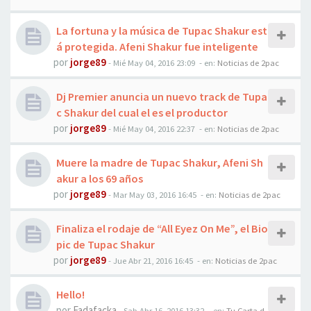
La fortuna y la música de Tupac Shakur est
á protegida. Afeni Shakur fue inteligente
por
jorge89
-
Mié May 04, 2016 23:09
- en:
Noticias de 2pac
Dj Premier anuncia un nuevo track de Tupa
c Shakur del cual el es el productor
por
jorge89
-
Mié May 04, 2016 22:37
- en:
Noticias de 2pac
Muere la madre de Tupac Shakur, Afeni Sh
akur a los 69 años
por
jorge89
-
Mar May 03, 2016 16:45
- en:
Noticias de 2pac
Finaliza el rodaje de “All Eyez On Me”, el Bio
pic de Tupac Shakur
por
jorge89
-
Jue Abr 21, 2016 16:45
- en:
Noticias de 2pac
Hello!
por
Fadafacka
-
Sab Abr 16, 2016 13:32
- en:
Tu Carta d