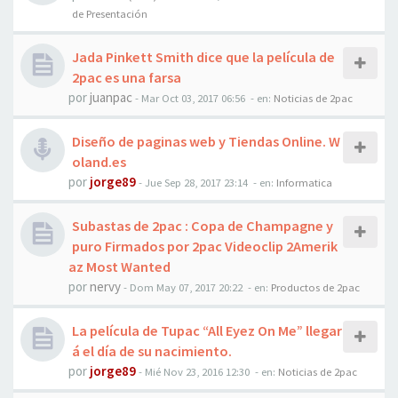
de Presentación
Jada Pinkett Smith dice que la película de
2pac es una farsa
por
juanpac
-
Mar Oct 03, 2017 06:56
- en:
Noticias de 2pac
Diseño de paginas web y Tiendas Online. W
oland.es
por
jorge89
-
Jue Sep 28, 2017 23:14
- en:
Informatica
Subastas de 2pac : Copa de Champagne y
puro Firmados por 2pac Videoclip 2Amerik
az Most Wanted
por
nervy
-
Dom May 07, 2017 20:22
- en:
Productos de 2pac
La película de Tupac “All Eyez On Me” llegar
á el día de su nacimiento.
por
jorge89
-
Mié Nov 23, 2016 12:30
- en:
Noticias de 2pac