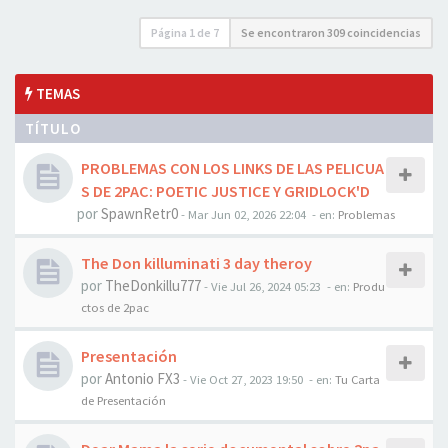
Página
1
de
7
Se encontraron 309 coincidencias
TEMAS
TÍTULO
PROBLEMAS CON LOS LINKS DE LAS PELICUA
S DE 2PAC: POETIC JUSTICE Y GRIDLOCK'D
por
SpawnRetr0
-
Mar Jun 02, 2026 22:04
- en:
Problemas
The Don killuminati 3 day theroy
por
TheDonkillu777
-
Vie Jul 26, 2024 05:23
- en:
Produ
ctos de 2pac
Presentación
por
Antonio FX3
-
Vie Oct 27, 2023 19:50
- en:
Tu Carta
de Presentación