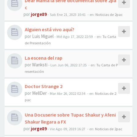
Dear Mama la serie documental sobre 2pa
c
por
jorge89
-
Sab Ene 21, 2023 10:41
- en:
Noticias de 2pac
Alguien está vivo aquí?
por
Luis Miguel
-
Mié Ago 17, 2022 22:59
- en:
Tu Carta
de Presentación
La escena del rap
por
Wanksti
-
Lun Jun 06, 2022 17:25
- en:
Tu Carta de P
resentación
Doctor Strange 2
por
MellDer
-
Mar Abr 26, 2022 02:34
- en:
Noticias de 2
pac
Una Docuserie sobre Tupac Shakur y Afeni
Shakur llegara a FX
por
jorge89
-
Vie Ago 09, 2019 16:27
- en:
Noticias de 2pac