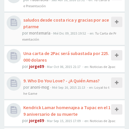
e Presentación
saludos desde costa rica y gracias por ace
ptarme
por
montemaria
-
Mié Dic 09, 2015 19:52
- en:
Tu Carta de Pr
esentación
Una carta de 2Pac será subastada por 225.
000 dolares
por
jorge89
-
Mar Oct 06, 2015 21:17
- en:
Noticias de 2pac
9. Who Do You Love? - ¿A Quién Amas?
por
anoni-mog
-
Mié Sep 16, 2015 21:13
- en:
Loyal to t
he Game
Kendrick Lamar homenajea a Tupac en el 1
9 aniversario de su muerte
por
jorge89
-
Mar Sep 15, 2015 17:09
- en:
Noticias de 2pac