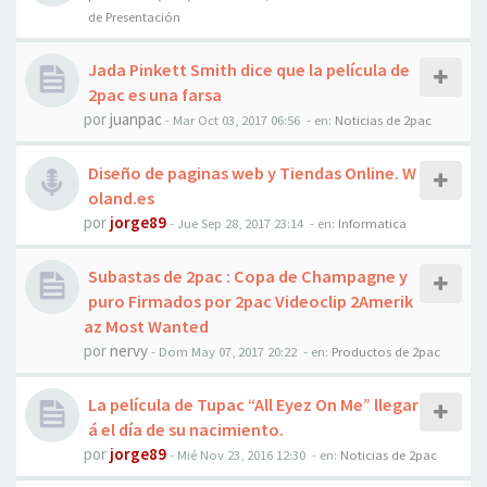
de Presentación
Jada Pinkett Smith dice que la película de
2pac es una farsa
por
juanpac
-
Mar Oct 03, 2017 06:56
- en:
Noticias de 2pac
Diseño de paginas web y Tiendas Online. W
oland.es
por
jorge89
-
Jue Sep 28, 2017 23:14
- en:
Informatica
Subastas de 2pac : Copa de Champagne y
puro Firmados por 2pac Videoclip 2Amerik
az Most Wanted
por
nervy
-
Dom May 07, 2017 20:22
- en:
Productos de 2pac
La película de Tupac “All Eyez On Me” llegar
á el día de su nacimiento.
por
jorge89
-
Mié Nov 23, 2016 12:30
- en:
Noticias de 2pac