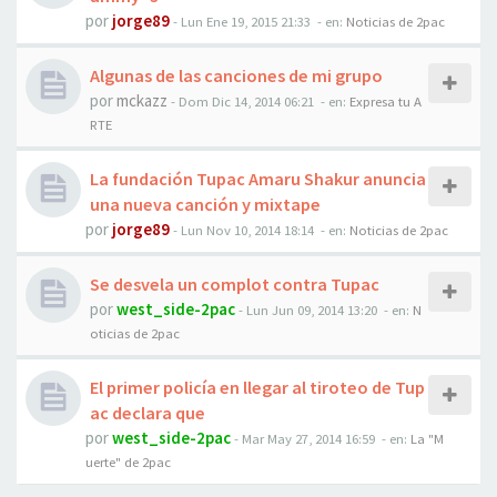
por
jorge89
-
Lun Ene 19, 2015 21:33
- en:
Noticias de 2pac
Algunas de las canciones de mi grupo
por
mckazz
-
Dom Dic 14, 2014 06:21
- en:
Expresa tu A
RTE
La fundación Tupac Amaru Shakur anuncia
una nueva canción y mixtape
por
jorge89
-
Lun Nov 10, 2014 18:14
- en:
Noticias de 2pac
Se desvela un complot contra Tupac
por
west_side-2pac
-
Lun Jun 09, 2014 13:20
- en:
N
oticias de 2pac
El primer policía en llegar al tiroteo de Tup
ac declara que
por
west_side-2pac
-
Mar May 27, 2014 16:59
- en:
La "M
uerte" de 2pac