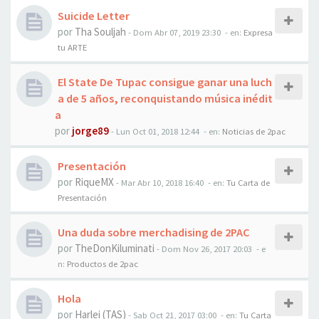
Suicide Letter
por
Tha Souljah
-
Dom Abr 07, 2019 23:30
- en:
Expresa
tu ARTE
El State De Tupac consigue ganar una luch
a de 5 años, reconquistando música inédit
a
por
jorge89
-
Lun Oct 01, 2018 12:44
- en:
Noticias de 2pac
Presentación
por
RiqueMX
-
Mar Abr 10, 2018 16:40
- en:
Tu Carta de
Presentación
Una duda sobre merchadising de 2PAC
por
TheDonKiluminati
-
Dom Nov 26, 2017 20:03
- e
n:
Productos de 2pac
Hola
por
Harlei (TAS)
-
Sab Oct 21, 2017 03:00
- en:
Tu Carta