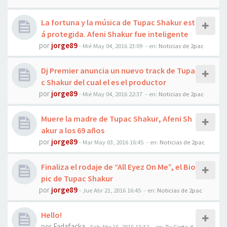
La fortuna y la música de Tupac Shakur est
á protegida. Afeni Shakur fue inteligente
por
jorge89
-
Mié May 04, 2016 23:09
- en:
Noticias de 2pac
Dj Premier anuncia un nuevo track de Tupa
c Shakur del cual el es el productor
por
jorge89
-
Mié May 04, 2016 22:37
- en:
Noticias de 2pac
Muere la madre de Tupac Shakur, Afeni Sh
akur a los 69 años
por
jorge89
-
Mar May 03, 2016 16:45
- en:
Noticias de 2pac
Finaliza el rodaje de “All Eyez On Me”, el Bio
pic de Tupac Shakur
por
jorge89
-
Jue Abr 21, 2016 16:45
- en:
Noticias de 2pac
Hello!
por
Fadafacka
-
Sab Abr 16, 2016 13:32
- en:
Tu Carta d