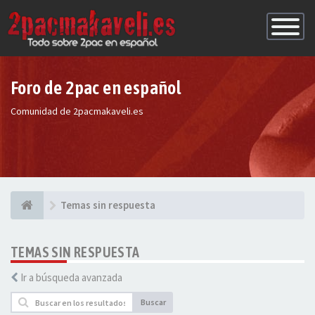
Conmutac
de
Navegaci
Foro de 2pac en español
Comunidad de 2pacmakaveli.es
Temas sin respuesta
TEMAS SIN RESPUESTA
Ir a búsqueda avanzada
Buscar