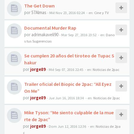
The Get Down
por
57Almas
-
Mié Nov 23, 2016 02:24
- en:
Cine y TV
Documental Murder Rap
por
adrimakaveli90
-
Mar Sep 27, 2016 23:52
- en:
Dano
s tus Sugerencias
Se cumplen 20 años del tiroteo de Tupac S
hakur
por
jorge89
-
Mié Sep 07, 2016 22:45
- en:
Noticias de 2pac
Trailer oficial del Biopic de 2pac: “All Eyez
On Me”
por
jorge89
-
Jue Jun 16, 2016 18:34
- en:
Noticias de 2pac
Mike Tyson: “Me siento culpable de la mue
rte de 2pac”
por
jorge89
-
Dom Jun 12, 2016 12:36
- en:
Noticias de 2pa
c