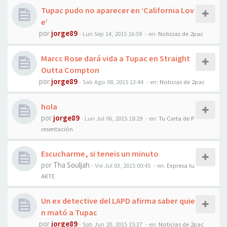
Tupac pudo no aparecer en ‘California Lov
e’
por
jorge89
-
Lun Sep 14, 2015 16:59
- en:
Noticias de 2pac
Marcc Rose dará vida a Tupac en Straight
Outta Compton
por
jorge89
-
Sab Ago 08, 2015 13:44
- en:
Noticias de 2pac
hola
por
jorge89
-
Lun Jul 06, 2015 18:29
- en:
Tu Carta de P
resentación
Escucharme, si teneis un minuto
por
Tha Souljah
-
Vie Jul 03, 2015 00:45
- en:
Expresa tu
ARTE
Un ex detective del LAPD afirma saber quie
n mató a Tupac
por
jorge89
-
Sab Jun 20, 2015 15:37
- en:
Noticias de 2pac