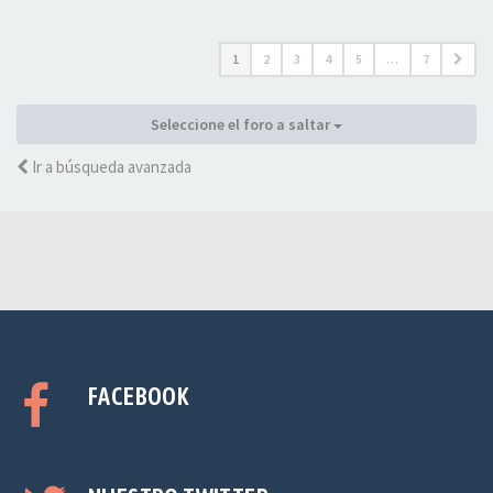
1
2
3
4
5
…
7
Seleccione el foro a saltar
Ir a búsqueda avanzada
FACEBOOK