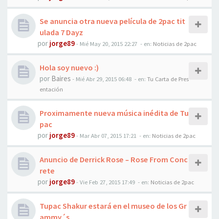
Se anuncia otra nueva película de 2pac tit
ulada 7 Dayz
por
jorge89
-
Mié May 20, 2015 22:27
- en:
Noticias de 2pac
Hola soy nuevo :)
por
Baires
-
Mié Abr 29, 2015 06:48
- en:
Tu Carta de Pres
entación
Proximamente nueva música inédita de Tu
pac
por
jorge89
-
Mar Abr 07, 2015 17:21
- en:
Noticias de 2pac
Anuncio de Derrick Rose – Rose From Conc
rete
por
jorge89
-
Vie Feb 27, 2015 17:49
- en:
Noticias de 2pac
Tupac Shakur estará en el museo de los Gr
ammy´s