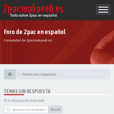
Conmutac
de
Navegaci
Foro de 2pac en español
Comunidad de 2pacmakaveli.es
Temas sin respuesta
TEMAS SIN RESPUESTA
Ir a búsqueda avanzada
Buscar