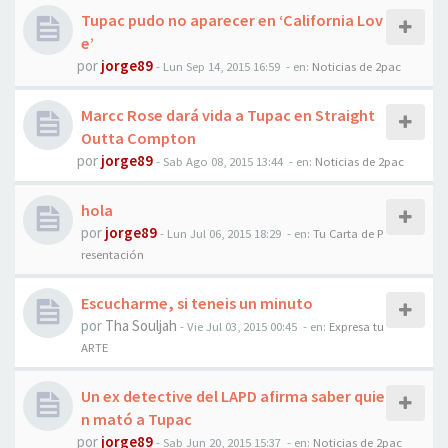
Tupac pudo no aparecer en ‘California Lov
e’
por
jorge89
-
Lun Sep 14, 2015 16:59
- en:
Noticias de 2pac
Marcc Rose dará vida a Tupac en Straight
Outta Compton
por
jorge89
-
Sab Ago 08, 2015 13:44
- en:
Noticias de 2pac
hola
por
jorge89
-
Lun Jul 06, 2015 18:29
- en:
Tu Carta de P
resentación
Escucharme, si teneis un minuto
por
Tha Souljah
-
Vie Jul 03, 2015 00:45
- en:
Expresa tu
ARTE
Un ex detective del LAPD afirma saber quie
n mató a Tupac
por
jorge89
-
Sab Jun 20, 2015 15:37
- en:
Noticias de 2pac