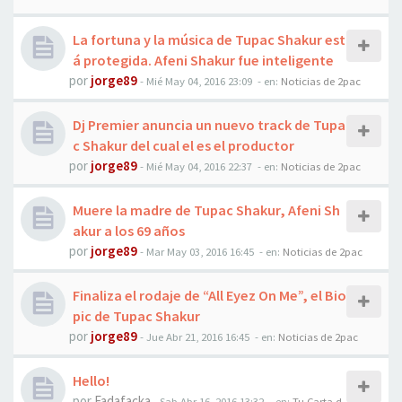
La fortuna y la música de Tupac Shakur est
á protegida. Afeni Shakur fue inteligente
por
jorge89
-
Mié May 04, 2016 23:09
- en:
Noticias de 2pac
Dj Premier anuncia un nuevo track de Tupa
c Shakur del cual el es el productor
por
jorge89
-
Mié May 04, 2016 22:37
- en:
Noticias de 2pac
Muere la madre de Tupac Shakur, Afeni Sh
akur a los 69 años
por
jorge89
-
Mar May 03, 2016 16:45
- en:
Noticias de 2pac
Finaliza el rodaje de “All Eyez On Me”, el Bio
pic de Tupac Shakur
por
jorge89
-
Jue Abr 21, 2016 16:45
- en:
Noticias de 2pac
Hello!
por
Fadafacka
-
Sab Abr 16, 2016 13:32
- en:
Tu Carta d