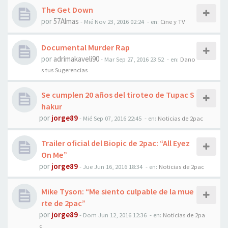
The Get Down
por
57Almas
-
Mié Nov 23, 2016 02:24
- en:
Cine y TV
Documental Murder Rap
por
adrimakaveli90
-
Mar Sep 27, 2016 23:52
- en:
Dano
s tus Sugerencias
Se cumplen 20 años del tiroteo de Tupac S
hakur
por
jorge89
-
Mié Sep 07, 2016 22:45
- en:
Noticias de 2pac
Trailer oficial del Biopic de 2pac: “All Eyez
On Me”
por
jorge89
-
Jue Jun 16, 2016 18:34
- en:
Noticias de 2pac
Mike Tyson: “Me siento culpable de la mue
rte de 2pac”
por
jorge89
-
Dom Jun 12, 2016 12:36
- en:
Noticias de 2pa
c