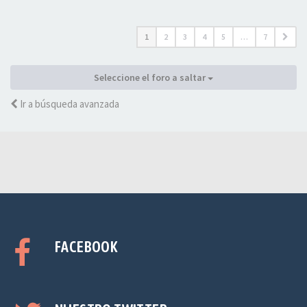
1
2
3
4
5
…
7
Seleccione el foro a saltar
Ir a búsqueda avanzada
FACEBOOK