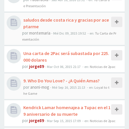
e Presentación
saludos desde costa rica y gracias por ace
ptarme
por
montemaria
-
Mié Dic 09, 2015 19:52
- en:
Tu Carta de Pr
esentación
Una carta de 2Pac será subastada por 225.
000 dolares
por
jorge89
-
Mar Oct 06, 2015 21:17
- en:
Noticias de 2pac
9. Who Do You Love? - ¿A Quién Amas?
por
anoni-mog
-
Mié Sep 16, 2015 21:13
- en:
Loyal to t
he Game
Kendrick Lamar homenajea a Tupac en el 1
9 aniversario de su muerte
por
jorge89
-
Mar Sep 15, 2015 17:09
- en:
Noticias de 2pac