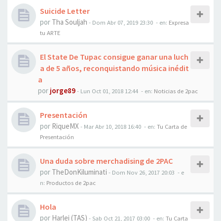
Suicide Letter
por
Tha Souljah
-
Dom Abr 07, 2019 23:30
- en:
Expresa
tu ARTE
El State De Tupac consigue ganar una luch
a de 5 años, reconquistando música inédit
a
por
jorge89
-
Lun Oct 01, 2018 12:44
- en:
Noticias de 2pac
Presentación
por
RiqueMX
-
Mar Abr 10, 2018 16:40
- en:
Tu Carta de
Presentación
Una duda sobre merchadising de 2PAC
por
TheDonKiluminati
-
Dom Nov 26, 2017 20:03
- e
n:
Productos de 2pac
Hola
por
Harlei (TAS)
-
Sab Oct 21, 2017 03:00
- en:
Tu Carta