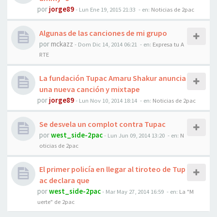
por
jorge89
-
Lun Ene 19, 2015 21:33
- en:
Noticias de 2pac
Algunas de las canciones de mi grupo
por
mckazz
-
Dom Dic 14, 2014 06:21
- en:
Expresa tu A
RTE
La fundación Tupac Amaru Shakur anuncia
una nueva canción y mixtape
por
jorge89
-
Lun Nov 10, 2014 18:14
- en:
Noticias de 2pac
Se desvela un complot contra Tupac
por
west_side-2pac
-
Lun Jun 09, 2014 13:20
- en:
N
oticias de 2pac
El primer policía en llegar al tiroteo de Tup
ac declara que
por
west_side-2pac
-
Mar May 27, 2014 16:59
- en:
La "M
uerte" de 2pac