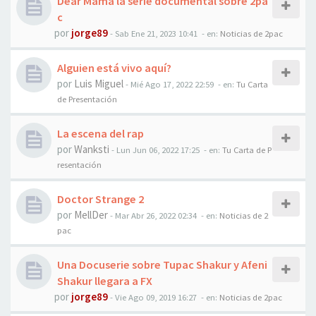
Dear Mama la serie documental sobre 2pa
c
por
jorge89
-
Sab Ene 21, 2023 10:41
- en:
Noticias de 2pac
Alguien está vivo aquí?
por
Luis Miguel
-
Mié Ago 17, 2022 22:59
- en:
Tu Carta
de Presentación
La escena del rap
por
Wanksti
-
Lun Jun 06, 2022 17:25
- en:
Tu Carta de P
resentación
Doctor Strange 2
por
MellDer
-
Mar Abr 26, 2022 02:34
- en:
Noticias de 2
pac
Una Docuserie sobre Tupac Shakur y Afeni
Shakur llegara a FX
por
jorge89
-
Vie Ago 09, 2019 16:27
- en:
Noticias de 2pac