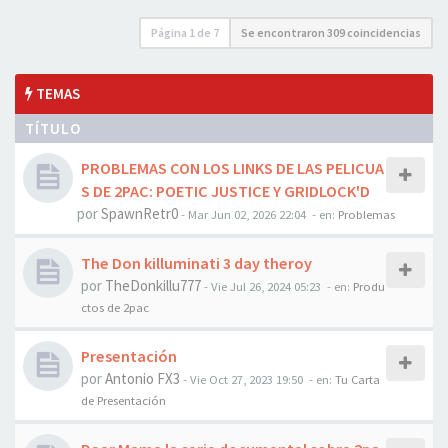
Página
1
de
7
Se encontraron 309 coincidencias
TEMAS
TÍTULO
PROBLEMAS CON LOS LINKS DE LAS PELICUA
S DE 2PAC: POETIC JUSTICE Y GRIDLOCK'D
por
SpawnRetr0
-
Mar Jun 02, 2026 22:04
- en:
Problemas
The Don killuminati 3 day theroy
por
TheDonkillu777
-
Vie Jul 26, 2024 05:23
- en:
Produ
ctos de 2pac
Presentación
por
Antonio FX3
-
Vie Oct 27, 2023 19:50
- en:
Tu Carta
de Presentación