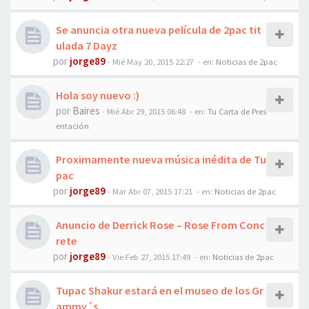
Se anuncia otra nueva película de 2pac tit
ulada 7 Dayz
por
jorge89
-
Mié May 20, 2015 22:27
- en:
Noticias de 2pac
Hola soy nuevo :)
por
Baires
-
Mié Abr 29, 2015 06:48
- en:
Tu Carta de Pres
entación
Proximamente nueva música inédita de Tu
pac
por
jorge89
-
Mar Abr 07, 2015 17:21
- en:
Noticias de 2pac
Anuncio de Derrick Rose – Rose From Conc
rete
por
jorge89
-
Vie Feb 27, 2015 17:49
- en:
Noticias de 2pac
Tupac Shakur estará en el museo de los Gr
ammy´s