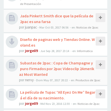
de Presentación
Jada Pinkett Smith dice que la película de
2pac es una farsa
por
juanpac
-
Mar Oct 03, 2017 06:56
- en:
Noticias de 2pac
Diseño de paginas web y Tiendas Online. W
oland.es
por
jorge89
-
Jue Sep 28, 2017 23:14
- en:
Informatica
Subastas de 2pac : Copa de Champagne y
puro Firmados por 2pac Videoclip 2Amerik
az Most Wanted
por
nervy
-
Dom May 07, 2017 20:22
- en:
Productos de 2pac
La película de Tupac “All Eyez On Me” llegar
á el día de su nacimiento.
por
jorge89
-
Mié Nov 23, 2016 12:30
- en:
Noticias de 2pac