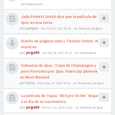
de Presentación
Jada Pinkett Smith dice que la película de
2pac es una farsa
por
juanpac
-
Mar Oct 03, 2017 06:56
- en:
Noticias de 2pac
Diseño de paginas web y Tiendas Online. W
oland.es
por
jorge89
-
Jue Sep 28, 2017 23:14
- en:
Informatica
Subastas de 2pac : Copa de Champagne y
puro Firmados por 2pac Videoclip 2Amerik
az Most Wanted
por
nervy
-
Dom May 07, 2017 20:22
- en:
Productos de 2pac
La película de Tupac “All Eyez On Me” llegar
á el día de su nacimiento.
por
jorge89
-
Mié Nov 23, 2016 12:30
- en:
Noticias de 2pac