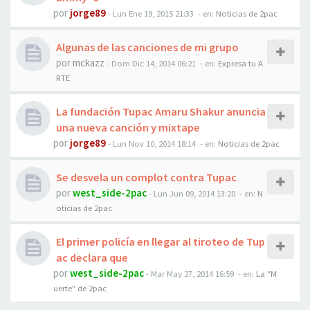
por
jorge89
-
Lun Ene 19, 2015 21:33
- en:
Noticias de 2pac
Algunas de las canciones de mi grupo
por
mckazz
-
Dom Dic 14, 2014 06:21
- en:
Expresa tu A
RTE
La fundación Tupac Amaru Shakur anuncia
una nueva canción y mixtape
por
jorge89
-
Lun Nov 10, 2014 18:14
- en:
Noticias de 2pac
Se desvela un complot contra Tupac
por
west_side-2pac
-
Lun Jun 09, 2014 13:20
- en:
N
oticias de 2pac
El primer policía en llegar al tiroteo de Tup
ac declara que
por
west_side-2pac
-
Mar May 27, 2014 16:59
- en:
La "M
uerte" de 2pac