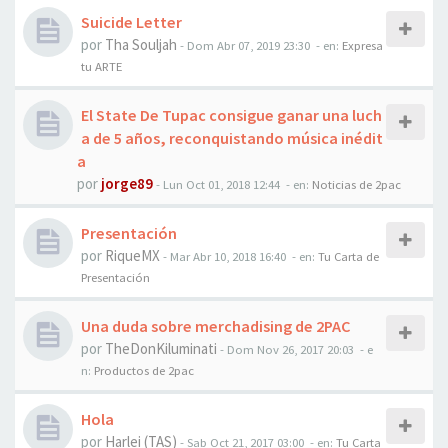
Suicide Letter
por
Tha Souljah
-
Dom Abr 07, 2019 23:30
- en:
Expresa
tu ARTE
El State De Tupac consigue ganar una luch
a de 5 años, reconquistando música inédit
a
por
jorge89
-
Lun Oct 01, 2018 12:44
- en:
Noticias de 2pac
Presentación
por
RiqueMX
-
Mar Abr 10, 2018 16:40
- en:
Tu Carta de
Presentación
Una duda sobre merchadising de 2PAC
por
TheDonKiluminati
-
Dom Nov 26, 2017 20:03
- e
n:
Productos de 2pac
Hola
por
Harlei (TAS)
-
Sab Oct 21, 2017 03:00
- en:
Tu Carta