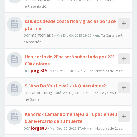
e Presentación
saludos desde costa rica y gracias por ace
ptarme
por
montemaria
-
Mié Dic 09, 2015 19:52
- en:
Tu Carta de Pr
esentación
Una carta de 2Pac será subastada por 225.
000 dolares
por
jorge89
-
Mar Oct 06, 2015 21:17
- en:
Noticias de 2pac
9. Who Do You Love? - ¿A Quién Amas?
por
anoni-mog
-
Mié Sep 16, 2015 21:13
- en:
Loyal to t
he Game
Kendrick Lamar homenajea a Tupac en el 1
9 aniversario de su muerte
por
jorge89
-
Mar Sep 15, 2015 17:09
- en:
Noticias de 2pac