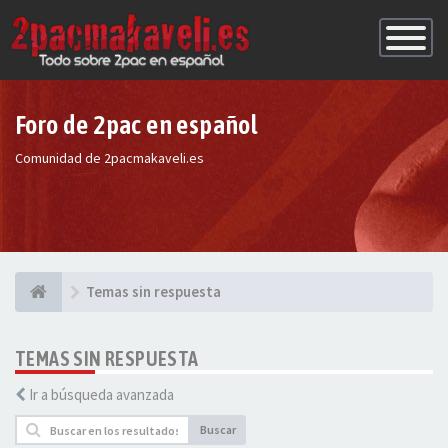
Conmutac
de
Navegaci
Foro de 2pac en español
Comunidad de 2pacmakaveli.es
Temas sin respuesta
TEMAS SIN RESPUESTA
Ir a búsqueda avanzada
Buscar