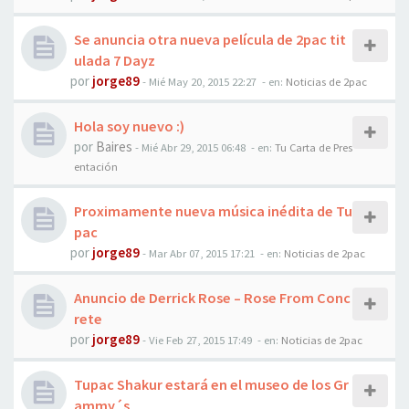
Se anuncia otra nueva película de 2pac tit
ulada 7 Dayz
por
jorge89
-
Mié May 20, 2015 22:27
- en:
Noticias de 2pac
Hola soy nuevo :)
por
Baires
-
Mié Abr 29, 2015 06:48
- en:
Tu Carta de Pres
entación
Proximamente nueva música inédita de Tu
pac
por
jorge89
-
Mar Abr 07, 2015 17:21
- en:
Noticias de 2pac
Anuncio de Derrick Rose – Rose From Conc
rete
por
jorge89
-
Vie Feb 27, 2015 17:49
- en:
Noticias de 2pac
Tupac Shakur estará en el museo de los Gr
ammy´s