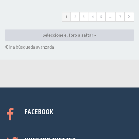
1
2
3
4
5
…
7
Seleccione el foro a saltar
Ir a búsqueda avanzada
FACEBOOK