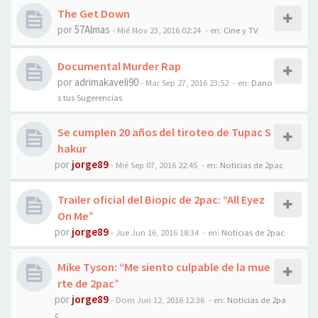
The Get Down
por
57Almas
-
Mié Nov 23, 2016 02:24
- en:
Cine y TV
Documental Murder Rap
por
adrimakaveli90
-
Mar Sep 27, 2016 23:52
- en:
Dano
s tus Sugerencias
Se cumplen 20 años del tiroteo de Tupac S
hakur
por
jorge89
-
Mié Sep 07, 2016 22:45
- en:
Noticias de 2pac
Trailer oficial del Biopic de 2pac: “All Eyez
On Me”
por
jorge89
-
Jue Jun 16, 2016 18:34
- en:
Noticias de 2pac
Mike Tyson: “Me siento culpable de la mue
rte de 2pac”
por
jorge89
-
Dom Jun 12, 2016 12:36
- en:
Noticias de 2pa
c