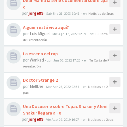
Dear Mama la serie documental sobre 2pa
c
por
jorge89
-
Sab Ene 21, 2023 10:41
- en:
Noticias de 2pac
Alguien está vivo aquí?
por
Luis Miguel
-
Mié Ago 17, 2022 22:59
- en:
Tu Carta
de Presentación
La escena del rap
por
Wanksti
-
Lun Jun 06, 2022 17:25
- en:
Tu Carta de P
resentación
Doctor Strange 2
por
MellDer
-
Mar Abr 26, 2022 02:34
- en:
Noticias de 2
pac
Una Docuserie sobre Tupac Shakur y Afeni
Shakur llegara a FX
por
jorge89
-
Vie Ago 09, 2019 16:27
- en:
Noticias de 2pac