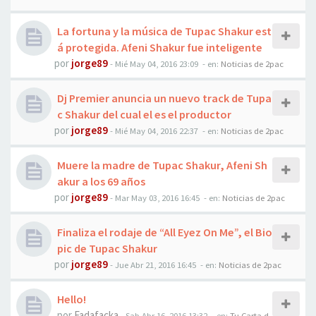
La fortuna y la música de Tupac Shakur est
á protegida. Afeni Shakur fue inteligente
por
jorge89
-
Mié May 04, 2016 23:09
- en:
Noticias de 2pac
Dj Premier anuncia un nuevo track de Tupa
c Shakur del cual el es el productor
por
jorge89
-
Mié May 04, 2016 22:37
- en:
Noticias de 2pac
Muere la madre de Tupac Shakur, Afeni Sh
akur a los 69 años
por
jorge89
-
Mar May 03, 2016 16:45
- en:
Noticias de 2pac
Finaliza el rodaje de “All Eyez On Me”, el Bio
pic de Tupac Shakur
por
jorge89
-
Jue Abr 21, 2016 16:45
- en:
Noticias de 2pac
Hello!
por
Fadafacka
-
Sab Abr 16, 2016 13:32
- en:
Tu Carta d