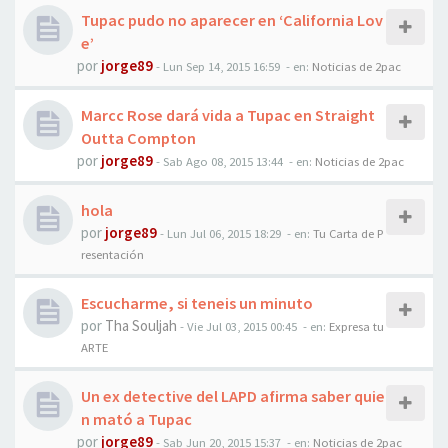
Tupac pudo no aparecer en ‘California Lov
e’
por
jorge89
-
Lun Sep 14, 2015 16:59
- en:
Noticias de 2pac
Marcc Rose dará vida a Tupac en Straight
Outta Compton
por
jorge89
-
Sab Ago 08, 2015 13:44
- en:
Noticias de 2pac
hola
por
jorge89
-
Lun Jul 06, 2015 18:29
- en:
Tu Carta de P
resentación
Escucharme, si teneis un minuto
por
Tha Souljah
-
Vie Jul 03, 2015 00:45
- en:
Expresa tu
ARTE
Un ex detective del LAPD afirma saber quie
n mató a Tupac
por
jorge89
-
Sab Jun 20, 2015 15:37
- en:
Noticias de 2pac