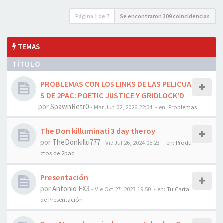
Página
1
de
7
Se encontraron 309 coincidencias
TEMAS
TÍTULO
PROBLEMAS CON LOS LINKS DE LAS PELICUA
S DE 2PAC: POETIC JUSTICE Y GRIDLOCK'D
por
SpawnRetr0
-
Mar Jun 02, 2026 22:04
- en:
Problemas
The Don killuminati 3 day theroy
por
TheDonkillu777
-
Vie Jul 26, 2024 05:23
- en:
Produ
ctos de 2pac
Presentación
por
Antonio FX3
-
Vie Oct 27, 2023 19:50
- en:
Tu Carta
de Presentación