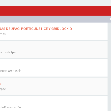
AS DE 2PAC: POETIC JUSTICE Y GRIDLOCK'D
emas
uctos de 2pac
a de Presentación
c
 2pac
 de Presentación