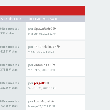
ESTADÍSTICAS
ÚLTIMO MENSAJE
por
SpawnRetr0
0 Respuestas
399 Vistas
Mar Jun 02, 2026 22:04
por
TheDonkillu777
0 Respuestas
41404 Vistas
Vie Jul 26, 2024 05:23
por
Antonio FX3
0 Respuestas
37469 Vistas
Vie Oct 27, 2023 19:50
por
jorge89
0 Respuestas
38945 Vistas
Sab Ene 21, 2023 10:41
por
Luis Miguel
0 Respuestas
26696 Vistas
Mié Ago 17, 2022 22:59