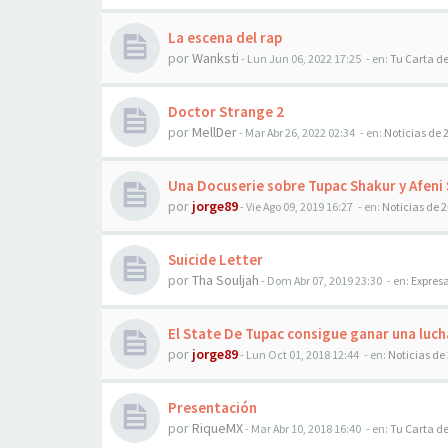
La escena del rap
por
Wanksti
-
Lun Jun 06, 2022 17:25
- en:
Tu Carta d
Doctor Strange 2
por
MellDer
-
Mar Abr 26, 2022 02:34
- en:
Noticias de 
Una Docuserie sobre Tupac Shakur y Afeni 
por
jorge89
-
Vie Ago 09, 2019 16:27
- en:
Noticias de 
Suicide Letter
por
Tha Souljah
-
Dom Abr 07, 2019 23:30
- en:
Expresa
El State De Tupac consigue ganar una luch
por
jorge89
-
Lun Oct 01, 2018 12:44
- en:
Noticias de
Presentación
por
RiqueMX
-
Mar Abr 10, 2018 16:40
- en:
Tu Carta d