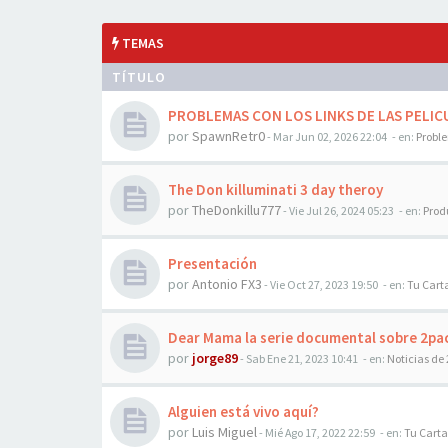
TEMAS
TÍTULO
PROBLEMAS CON LOS LINKS DE LAS PELICU
por
SpawnRetr0
-
Mar Jun 02, 2026 22:04
- en:
Probl
The Don killuminati 3 day theroy
por
TheDonkillu777
-
Vie Jul 26, 2024 05:23
- en:
Prod
Presentación
por
Antonio FX3
-
Vie Oct 27, 2023 19:50
- en:
Tu Cart
Dear Mama la serie documental sobre 2pa
por
jorge89
-
Sab Ene 21, 2023 10:41
- en:
Noticias de
Alguien está vivo aquí?
por
Luis Miguel
-
Mié Ago 17, 2022 22:59
- en:
Tu Carta