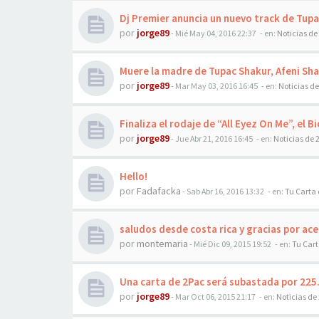
Dj Premier anuncia un nuevo track de Tupac
por
jorge89
-
Mié May 04, 2016 22:37
- en:
Noticias de
Muere la madre de Tupac Shakur, Afeni Sha
por
jorge89
-
Mar May 03, 2016 16:45
- en:
Noticias d
Finaliza el rodaje de “All Eyez On Me”, el 
por
jorge89
-
Jue Abr 21, 2016 16:45
- en:
Noticias de 
Hello!
por
Fadafacka
-
Sab Abr 16, 2016 13:32
- en:
Tu Carta 
saludos desde costa rica y gracias por a
por
montemaria
-
Mié Dic 09, 2015 19:52
- en:
Tu Cart
Una carta de 2Pac será subastada por 225
por
jorge89
-
Mar Oct 06, 2015 21:17
- en:
Noticias de