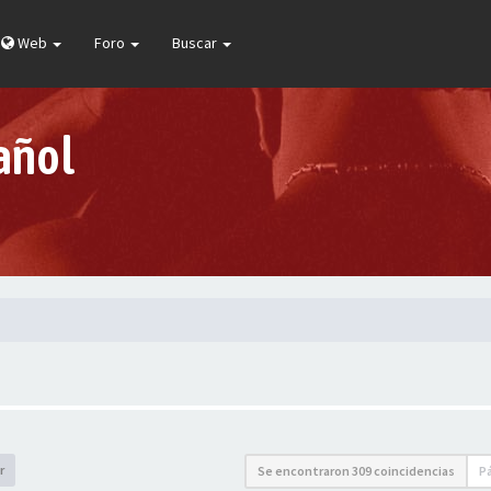
Web
Foro
Buscar
añol
r
Se encontraron 309 coincidencias
P