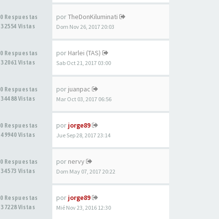
por
TheDonKiluminati
0 Respuestas
32554 Vistas
Dom Nov 26, 2017 20:03
por
Harlei (TAS)
0 Respuestas
32061 Vistas
Sab Oct 21, 2017 03:00
por
juanpac
0 Respuestas
34488 Vistas
Mar Oct 03, 2017 06:56
por
jorge89
0 Respuestas
49940 Vistas
Jue Sep 28, 2017 23:14
por
nervy
0 Respuestas
34573 Vistas
Dom May 07, 2017 20:22
por
jorge89
0 Respuestas
37228 Vistas
Mié Nov 23, 2016 12:30