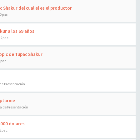
 Shakur del cual el es el productor
 2pac
kur a los 69 años
e 2pac
Biopic de Tupac Shakur
2pac
de Presentación
ceptarme
a de Presentación
.000 dolares
 2pac