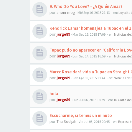
9. Who Do You Love? - ¿A Quién Amas?
por
anoni-mog
-
Mié Sep 16, 2015 21:13
- en:
Loyal to
Kendrick Lamar homenajea a Tupac en el 1
por
jorge89
-
Mar Sep 15, 2015 17:09
- en:
Noticias de
Tupac pudo no aparecer en ‘California Lov
por
jorge89
-
Lun Sep 14, 2015 16:59
- en:
Noticias de
Marcc Rose dará vida a Tupac en Straigh
por
jorge89
-
Sab Ago 08, 2015 13:44
- en:
Noticias de
hola
por
jorge89
-
Lun Jul 06, 2015 18:29
- en:
Tu Carta de
Escucharme, si teneis un minuto
por
Tha Souljah
-
Vie Jul 03, 2015 00:45
- en:
Expresa 