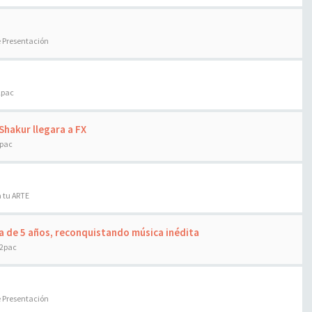
e Presentación
2pac
Shakur llegara a FX
2pac
 tu ARTE
a de 5 años, reconquistando música inédita
 2pac
e Presentación