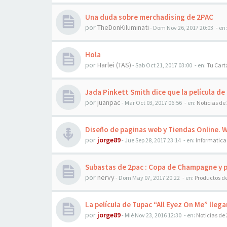
Una duda sobre merchadising de 2PAC
por
TheDonKiluminati
-
Dom Nov 26, 2017 20:03
- en
Hola
por
Harlei (TAS)
-
Sab Oct 21, 2017 03:00
- en:
Tu Cart
Jada Pinkett Smith dice que la película de
por
juanpac
-
Mar Oct 03, 2017 06:56
- en:
Noticias de
Diseño de paginas web y Tiendas Online. 
por
jorge89
-
Jue Sep 28, 2017 23:14
- en:
Informatica
Subastas de 2pac : Copa de Champagne y 
por
nervy
-
Dom May 07, 2017 20:22
- en:
Productos d
La película de Tupac “All Eyez On Me” llega
por
jorge89
-
Mié Nov 23, 2016 12:30
- en:
Noticias de