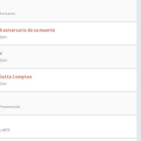
 the Game
9 aniversario de su muerte
 2pac
e’
 2pac
t Outta Compton
 2pac
 Presentación
tu ARTE