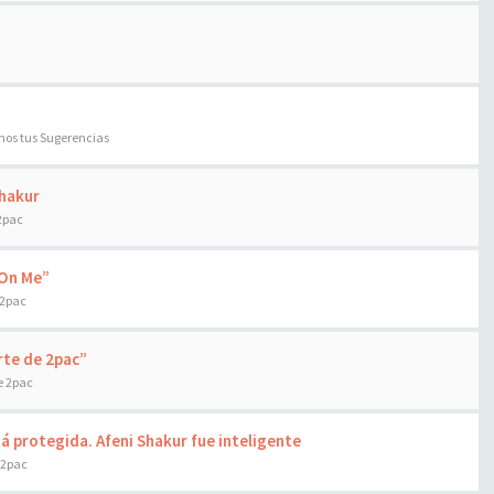
os tus Sugerencias
Shakur
2pac
z On Me”
 2pac
rte de 2pac”
e 2pac
á protegida. Afeni Shakur fue inteligente
 2pac