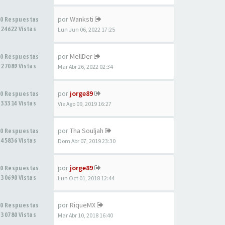
por
Wanksti
0 Respuestas
24622 Vistas
Lun Jun 06, 2022 17:25
por
MellDer
0 Respuestas
27089 Vistas
Mar Abr 26, 2022 02:34
por
jorge89
0 Respuestas
33314 Vistas
Vie Ago 09, 2019 16:27
por
Tha Souljah
0 Respuestas
45836 Vistas
Dom Abr 07, 2019 23:30
por
jorge89
0 Respuestas
30690 Vistas
Lun Oct 01, 2018 12:44
por
RiqueMX
0 Respuestas
30780 Vistas
Mar Abr 10, 2018 16:40