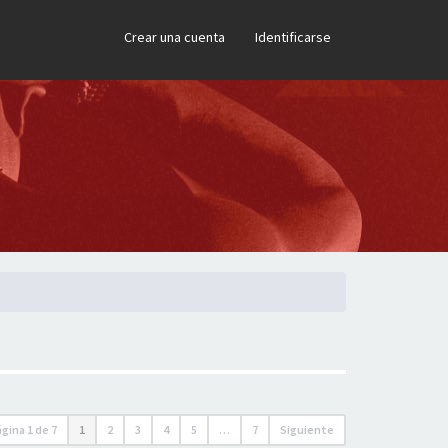
×
Crear una cuenta
Identificarse
ágina
1
de
7
1
2
3
4
5
…
7
Siguiente