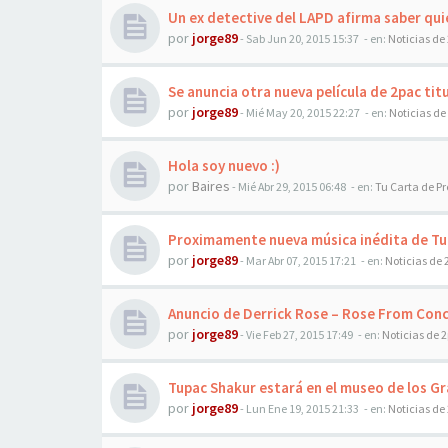
Un ex detective del LAPD afirma saber qu
por
jorge89
-
Sab Jun 20, 2015 15:37
- en:
Noticias de
Se anuncia otra nueva película de 2pac tit
por
jorge89
-
Mié May 20, 2015 22:27
- en:
Noticias de
Hola soy nuevo :)
por
Baires
-
Mié Abr 29, 2015 06:48
- en:
Tu Carta de P
Proximamente nueva música inédita de T
por
jorge89
-
Mar Abr 07, 2015 17:21
- en:
Noticias de 
Anuncio de Derrick Rose – Rose From Con
por
jorge89
-
Vie Feb 27, 2015 17:49
- en:
Noticias de 
Tupac Shakur estará en el museo de los 
por
jorge89
-
Lun Ene 19, 2015 21:33
- en:
Noticias de