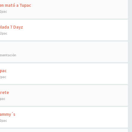
ien mató a Tupac
 2pac
ulada 7 Dayz
 2pac
resentación
upac
2pac
crete
2pac
Grammy´s
 2pac