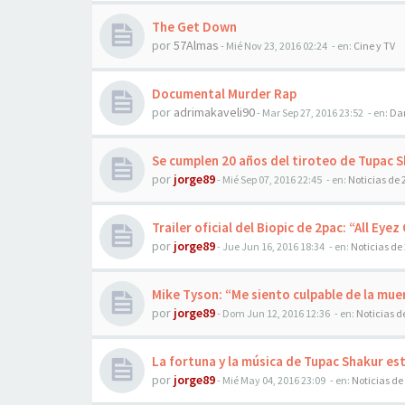
The Get Down
por
57Almas
-
Mié Nov 23, 2016 02:24
- en:
Cine y TV
Documental Murder Rap
por
adrimakaveli90
-
Mar Sep 27, 2016 23:52
- en:
Dan
Se cumplen 20 años del tiroteo de Tupac 
por
jorge89
-
Mié Sep 07, 2016 22:45
- en:
Noticias de 
Trailer oficial del Biopic de 2pac: “All Eye
por
jorge89
-
Jue Jun 16, 2016 18:34
- en:
Noticias de
Mike Tyson: “Me siento culpable de la mue
por
jorge89
-
Dom Jun 12, 2016 12:36
- en:
Noticias d
La fortuna y la música de Tupac Shakur est
por
jorge89
-
Mié May 04, 2016 23:09
- en:
Noticias de