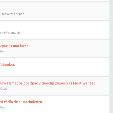
:
Productos de 2pac
a de Presentación
 2pac es una farsa
 2pac
Woland.es
puro Firmados por 2pac Videoclip 2Amerikaz Most Wanted
e 2pac
rá el día de su nacimiento.
 2pac