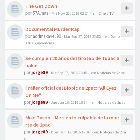
The Get Down
por
57Almas
-
Mié Nov 23, 2016 02:24
- en:
Cine y TV
Documental Murder Rap
por
adrimakaveli90
-
Mar Sep 27, 2016 23:52
- en:
Dano
s tus Sugerencias
Se cumplen 20 años del tiroteo de Tupac S
hakur
por
jorge89
-
Mié Sep 07, 2016 22:45
- en:
Noticias de 2pac
Trailer oficial del Biopic de 2pac: “All Eyez
On Me”
por
jorge89
-
Jue Jun 16, 2016 18:34
- en:
Noticias de 2pac
Mike Tyson: “Me siento culpable de la mue
rte de 2pac”
por
jorge89
-
Dom Jun 12, 2016 12:36
- en:
Noticias de 2pa
c