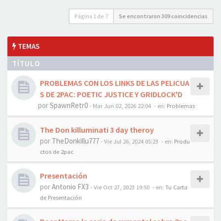
Página
1
de
7
Se encontraron 309 coincidencias
TEMAS
TÍTULO
PROBLEMAS CON LOS LINKS DE LAS PELICUA
S DE 2PAC: POETIC JUSTICE Y GRIDLOCK'D
por
SpawnRetr0
-
Mar Jun 02, 2026 22:04
- en:
Problemas
The Don killuminati 3 day theroy
por
TheDonkillu777
-
Vie Jul 26, 2024 05:23
- en:
Produ
ctos de 2pac
Presentación
por
Antonio FX3
-
Vie Oct 27, 2023 19:50
- en:
Tu Carta
de Presentación