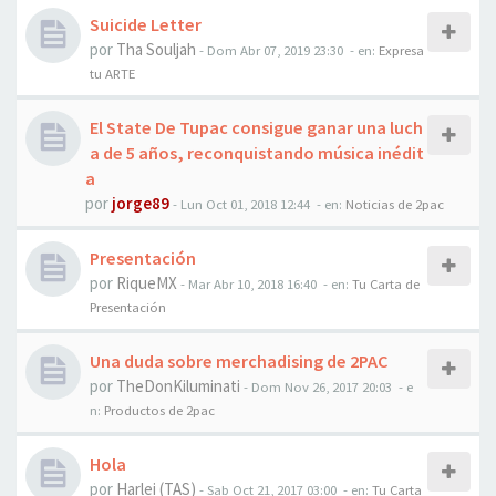
Suicide Letter
por
Tha Souljah
-
Dom Abr 07, 2019 23:30
- en:
Expresa
tu ARTE
El State De Tupac consigue ganar una luch
a de 5 años, reconquistando música inédit
a
por
jorge89
-
Lun Oct 01, 2018 12:44
- en:
Noticias de 2pac
Presentación
por
RiqueMX
-
Mar Abr 10, 2018 16:40
- en:
Tu Carta de
Presentación
Una duda sobre merchadising de 2PAC
por
TheDonKiluminati
-
Dom Nov 26, 2017 20:03
- e
n:
Productos de 2pac
Hola
por
Harlei (TAS)
-
Sab Oct 21, 2017 03:00
- en:
Tu Carta