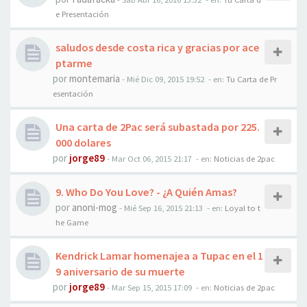
e Presentación
saludos desde costa rica y gracias por ace
ptarme
por
montemaria
-
Mié Dic 09, 2015 19:52
- en:
Tu Carta de Pr
esentación
Una carta de 2Pac será subastada por 225.
000 dolares
por
jorge89
-
Mar Oct 06, 2015 21:17
- en:
Noticias de 2pac
9. Who Do You Love? - ¿A Quién Amas?
por
anoni-mog
-
Mié Sep 16, 2015 21:13
- en:
Loyal to t
he Game
Kendrick Lamar homenajea a Tupac en el 1
9 aniversario de su muerte
por
jorge89
-
Mar Sep 15, 2015 17:09
- en:
Noticias de 2pac