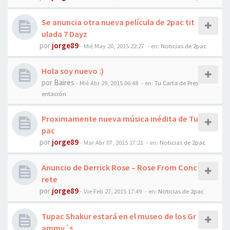
Se anuncia otra nueva película de 2pac tit
ulada 7 Dayz
por
jorge89
-
Mié May 20, 2015 22:27
- en:
Noticias de 2pac
Hola soy nuevo :)
por
Baires
-
Mié Abr 29, 2015 06:48
- en:
Tu Carta de Pres
entación
Proximamente nueva música inédita de Tu
pac
por
jorge89
-
Mar Abr 07, 2015 17:21
- en:
Noticias de 2pac
Anuncio de Derrick Rose – Rose From Conc
rete
por
jorge89
-
Vie Feb 27, 2015 17:49
- en:
Noticias de 2pac
Tupac Shakur estará en el museo de los Gr
ammy´s