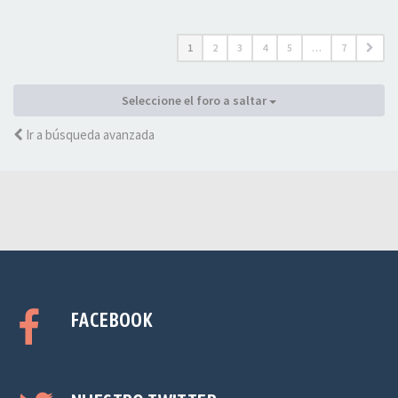
1
2
3
4
5
…
7
Seleccione el foro a saltar
Ir a búsqueda avanzada
FACEBOOK