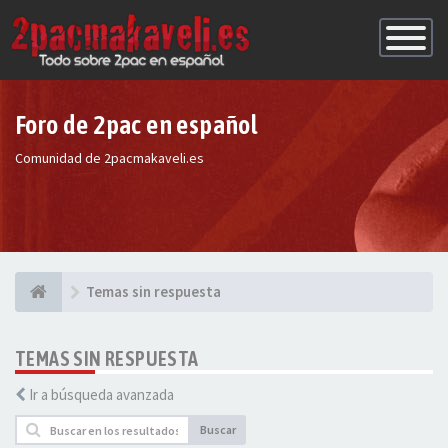
Conmutac
de
Navegaci
Foro de 2pac en español
Comunidad de 2pacmakaveli.es
Temas sin respuesta
TEMAS SIN RESPUESTA
Ir a búsqueda avanzada
Buscar