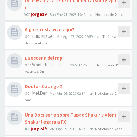
Dear Mama la serie documental sobre 2pa
c
por
jorge89
-
Sab Ene 21, 2023 10:41
- en:
Noticias de 2pac
Alguien está vivo aquí?
por
Luis Miguel
-
Mié Ago 17, 2022 22:59
- en:
Tu Carta
de Presentación
La escena del rap
por
Wanksti
-
Lun Jun 06, 2022 17:25
- en:
Tu Carta de P
resentación
Doctor Strange 2
por
MellDer
-
Mar Abr 26, 2022 02:34
- en:
Noticias de 2
pac
Una Docuserie sobre Tupac Shakur y Afeni
Shakur llegara a FX
por
jorge89
-
Vie Ago 09, 2019 16:27
- en:
Noticias de 2pac