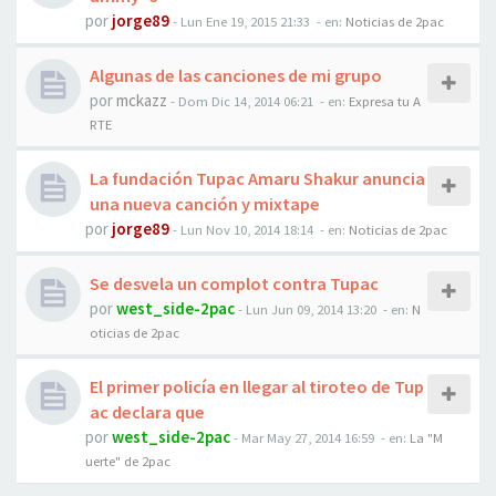
por
jorge89
-
Lun Ene 19, 2015 21:33
- en:
Noticias de 2pac
Algunas de las canciones de mi grupo
por
mckazz
-
Dom Dic 14, 2014 06:21
- en:
Expresa tu A
RTE
La fundación Tupac Amaru Shakur anuncia
una nueva canción y mixtape
por
jorge89
-
Lun Nov 10, 2014 18:14
- en:
Noticias de 2pac
Se desvela un complot contra Tupac
por
west_side-2pac
-
Lun Jun 09, 2014 13:20
- en:
N
oticias de 2pac
El primer policía en llegar al tiroteo de Tup
ac declara que
por
west_side-2pac
-
Mar May 27, 2014 16:59
- en:
La "M
uerte" de 2pac