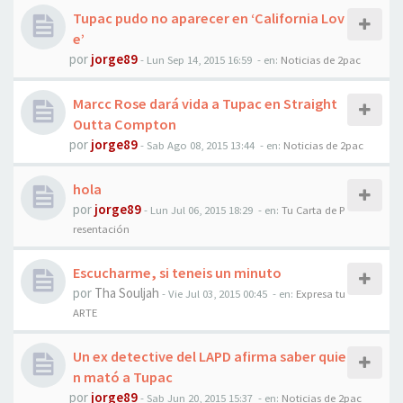
Tupac pudo no aparecer en ‘California Lov
e’
por
jorge89
-
Lun Sep 14, 2015 16:59
- en:
Noticias de 2pac
Marcc Rose dará vida a Tupac en Straight
Outta Compton
por
jorge89
-
Sab Ago 08, 2015 13:44
- en:
Noticias de 2pac
hola
por
jorge89
-
Lun Jul 06, 2015 18:29
- en:
Tu Carta de P
resentación
Escucharme, si teneis un minuto
por
Tha Souljah
-
Vie Jul 03, 2015 00:45
- en:
Expresa tu
ARTE
Un ex detective del LAPD afirma saber quie
n mató a Tupac
por
jorge89
-
Sab Jun 20, 2015 15:37
- en:
Noticias de 2pac