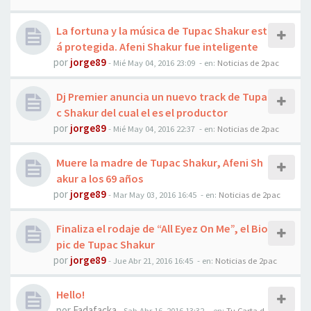
La fortuna y la música de Tupac Shakur est
á protegida. Afeni Shakur fue inteligente
por
jorge89
-
Mié May 04, 2016 23:09
- en:
Noticias de 2pac
Dj Premier anuncia un nuevo track de Tupa
c Shakur del cual el es el productor
por
jorge89
-
Mié May 04, 2016 22:37
- en:
Noticias de 2pac
Muere la madre de Tupac Shakur, Afeni Sh
akur a los 69 años
por
jorge89
-
Mar May 03, 2016 16:45
- en:
Noticias de 2pac
Finaliza el rodaje de “All Eyez On Me”, el Bio
pic de Tupac Shakur
por
jorge89
-
Jue Abr 21, 2016 16:45
- en:
Noticias de 2pac
Hello!
por
Fadafacka
-
Sab Abr 16, 2016 13:32
- en:
Tu Carta d