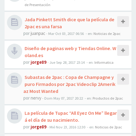
de Presentación
Jada Pinkett Smith dice que la película de
2pac es una farsa
por
juanpac
-
Mar Oct 03, 2017 06:56
- en:
Noticias de 2pac
Diseño de paginas web y Tiendas Online. W
oland.es
por
jorge89
-
Jue Sep 28, 2017 23:14
- en:
Informatica
Subastas de 2pac : Copa de Champagne y
puro Firmados por 2pac Videoclip 2Amerik
az Most Wanted
por
nervy
-
Dom May 07, 2017 20:22
- en:
Productos de 2pac
La película de Tupac “All Eyez On Me” llegar
á el día de su nacimiento.
por
jorge89
-
Mié Nov 23, 2016 12:30
- en:
Noticias de 2pac