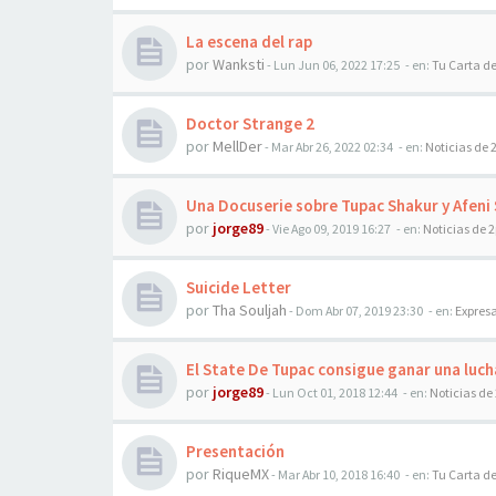
La escena del rap
por
Wanksti
-
Lun Jun 06, 2022 17:25
- en:
Tu Carta d
Doctor Strange 2
por
MellDer
-
Mar Abr 26, 2022 02:34
- en:
Noticias de 
Una Docuserie sobre Tupac Shakur y Afeni 
por
jorge89
-
Vie Ago 09, 2019 16:27
- en:
Noticias de 
Suicide Letter
por
Tha Souljah
-
Dom Abr 07, 2019 23:30
- en:
Expresa
El State De Tupac consigue ganar una luch
por
jorge89
-
Lun Oct 01, 2018 12:44
- en:
Noticias de
Presentación
por
RiqueMX
-
Mar Abr 10, 2018 16:40
- en:
Tu Carta d