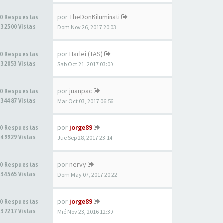
por
TheDonKiluminati
0 Respuestas
32500 Vistas
Dom Nov 26, 2017 20:03
por
Harlei (TAS)
0 Respuestas
32053 Vistas
Sab Oct 21, 2017 03:00
por
juanpac
0 Respuestas
34487 Vistas
Mar Oct 03, 2017 06:56
por
jorge89
0 Respuestas
49929 Vistas
Jue Sep 28, 2017 23:14
por
nervy
0 Respuestas
34565 Vistas
Dom May 07, 2017 20:22
por
jorge89
0 Respuestas
37217 Vistas
Mié Nov 23, 2016 12:30