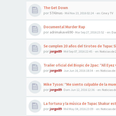
The Get Down
por
57Almas
-
Mié Nov 23, 2016 02:24
- en:
Cine y TV
Documental Murder Rap
por
adrimakaveli90
-
Mar Sep 27, 2016 23:52
- en:
Dan
Se cumplen 20 años del tiroteo de Tupac 
por
jorge89
-
Mié Sep 07, 2016 22:45
- en:
Noticias de 
Trailer oficial del Biopic de 2pac: “All Eye
por
jorge89
-
Jue Jun 16, 2016 18:34
- en:
Noticias de
Mike Tyson: “Me siento culpable de la mue
por
jorge89
-
Dom Jun 12, 2016 12:36
- en:
Noticias d
La fortuna y la música de Tupac Shakur est
por
jorge89
-
Mié May 04, 2016 23:09
- en:
Noticias de