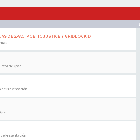
AS DE 2PAC: POETIC JUSTICE Y GRIDLOCK'D
emas
uctos de 2pac
a de Presentación
c
 2pac
 de Presentación