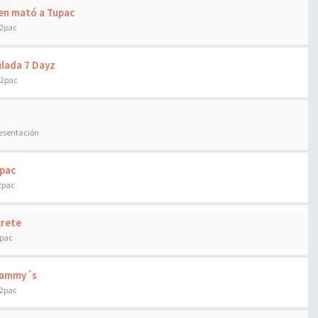
ien mató a Tupac
 2pac
ulada 7 Dayz
 2pac
resentación
upac
2pac
crete
2pac
Grammy´s
 2pac