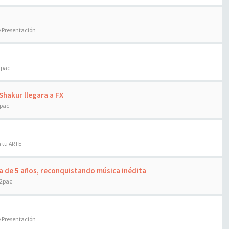
e Presentación
2pac
Shakur llegara a FX
2pac
 tu ARTE
a de 5 años, reconquistando música inédita
 2pac
e Presentación