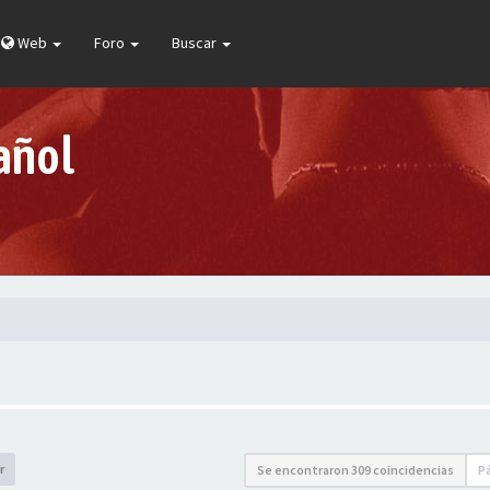
Web
Foro
Buscar
añol
r
Se encontraron 309 coincidencias
P