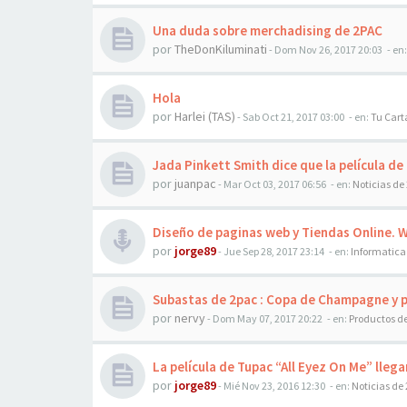
Una duda sobre merchadising de 2PAC
por
TheDonKiluminati
-
Dom Nov 26, 2017 20:03
- en
Hola
por
Harlei (TAS)
-
Sab Oct 21, 2017 03:00
- en:
Tu Cart
Jada Pinkett Smith dice que la película de
por
juanpac
-
Mar Oct 03, 2017 06:56
- en:
Noticias de
Diseño de paginas web y Tiendas Online. 
por
jorge89
-
Jue Sep 28, 2017 23:14
- en:
Informatica
Subastas de 2pac : Copa de Champagne y 
por
nervy
-
Dom May 07, 2017 20:22
- en:
Productos d
La película de Tupac “All Eyez On Me” llega
por
jorge89
-
Mié Nov 23, 2016 12:30
- en:
Noticias de