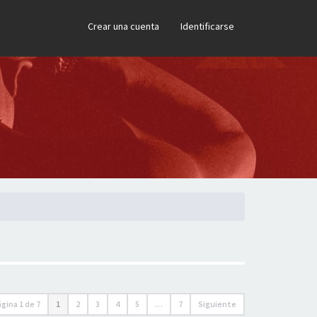
×
Crear una cuenta
Identificarse
ágina
1
de
7
1
2
3
4
5
…
7
Siguiente