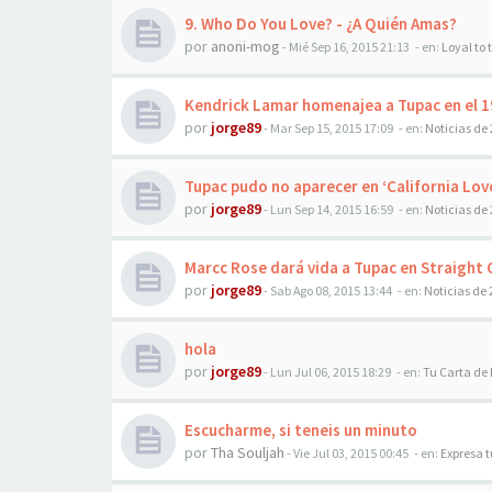
9. Who Do You Love? - ¿A Quién Amas?
por
anoni-mog
-
Mié Sep 16, 2015 21:13
- en:
Loyal to
Kendrick Lamar homenajea a Tupac en el 1
por
jorge89
-
Mar Sep 15, 2015 17:09
- en:
Noticias de
Tupac pudo no aparecer en ‘California Lov
por
jorge89
-
Lun Sep 14, 2015 16:59
- en:
Noticias de
Marcc Rose dará vida a Tupac en Straigh
por
jorge89
-
Sab Ago 08, 2015 13:44
- en:
Noticias de
hola
por
jorge89
-
Lun Jul 06, 2015 18:29
- en:
Tu Carta de
Escucharme, si teneis un minuto
por
Tha Souljah
-
Vie Jul 03, 2015 00:45
- en:
Expresa 