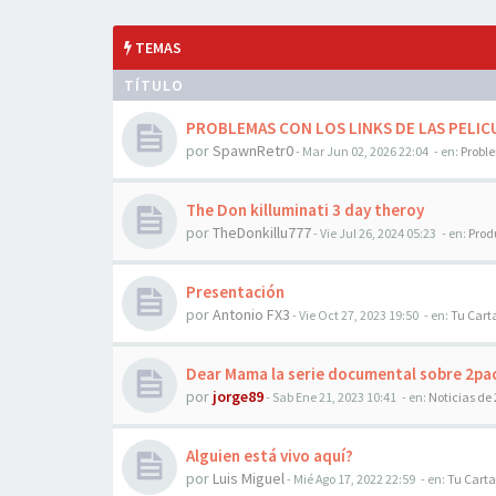
TEMAS
TÍTULO
PROBLEMAS CON LOS LINKS DE LAS PELICU
por
SpawnRetr0
-
Mar Jun 02, 2026 22:04
- en:
Probl
The Don killuminati 3 day theroy
por
TheDonkillu777
-
Vie Jul 26, 2024 05:23
- en:
Prod
Presentación
por
Antonio FX3
-
Vie Oct 27, 2023 19:50
- en:
Tu Cart
Dear Mama la serie documental sobre 2pa
por
jorge89
-
Sab Ene 21, 2023 10:41
- en:
Noticias de
Alguien está vivo aquí?
por
Luis Miguel
-
Mié Ago 17, 2022 22:59
- en:
Tu Carta