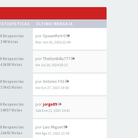
ESTADÍSTICAS
ÚLTIMO MENSAJE
por
SpawnRetr0
0 Respuestas
398 Vistas
Mar Jun 02, 2026 22:04
por
TheDonkillu777
0 Respuestas
41400 Vistas
Vie Jul 26, 2024 05:23
por
Antonio FX3
0 Respuestas
37461 Vistas
Vie Oct 27, 2023 19:50
por
jorge89
0 Respuestas
38937 Vistas
Sab Ene 21, 2023 10:41
por
Luis Miguel
0 Respuestas
26692 Vistas
Mié Ago 17, 2022 22:59