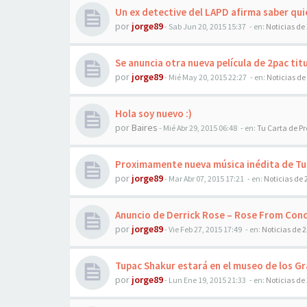
Un ex detective del LAPD afirma saber qu
por
jorge89
-
Sab Jun 20, 2015 15:37
- en:
Noticias de
Se anuncia otra nueva película de 2pac tit
por
jorge89
-
Mié May 20, 2015 22:27
- en:
Noticias de
Hola soy nuevo :)
por
Baires
-
Mié Abr 29, 2015 06:48
- en:
Tu Carta de P
Proximamente nueva música inédita de T
por
jorge89
-
Mar Abr 07, 2015 17:21
- en:
Noticias de 
Anuncio de Derrick Rose – Rose From Con
por
jorge89
-
Vie Feb 27, 2015 17:49
- en:
Noticias de 
Tupac Shakur estará en el museo de los 
por
jorge89
-
Lun Ene 19, 2015 21:33
- en:
Noticias de