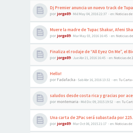
Dj Premier anuncia un nuevo track de Tupac
por
jorge89
-
Mié May 04, 2016 22:37
- en:
Noticias de
Muere la madre de Tupac Shakur, Afeni Sha
por
jorge89
-
Mar May 03, 2016 16:45
- en:
Noticias d
Finaliza el rodaje de “All Eyez On Me”, el 
por
jorge89
-
Jue Abr 21, 2016 16:45
- en:
Noticias de 
Hello!
por
Fadafacka
-
Sab Abr 16, 2016 13:32
- en:
Tu Carta 
saludos desde costa rica y gracias por a
por
montemaria
-
Mié Dic 09, 2015 19:52
- en:
Tu Cart
Una carta de 2Pac será subastada por 225
por
jorge89
-
Mar Oct 06, 2015 21:17
- en:
Noticias de