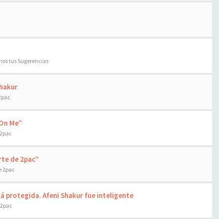
os tus Sugerencias
Shakur
2pac
z On Me”
 2pac
rte de 2pac”
e 2pac
á protegida. Afeni Shakur fue inteligente
 2pac