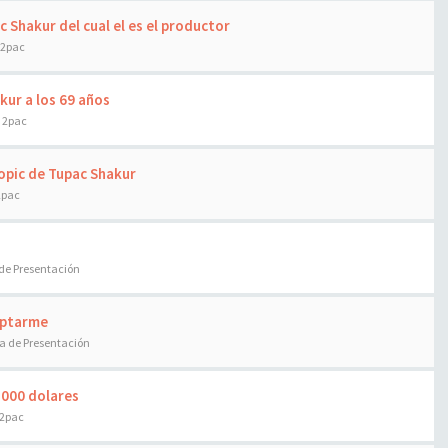
 Shakur del cual el es el productor
 2pac
kur a los 69 años
e 2pac
Biopic de Tupac Shakur
2pac
de Presentación
ceptarme
a de Presentación
.000 dolares
 2pac