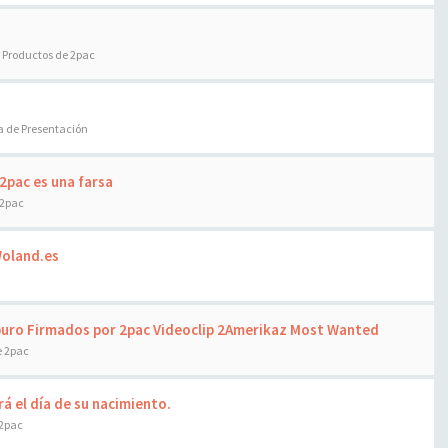
:
Productos de 2pac
a de Presentación
 2pac es una farsa
 2pac
Woland.es
puro Firmados por 2pac Videoclip 2Amerikaz Most Wanted
e 2pac
rá el día de su nacimiento.
 2pac