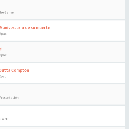
 the Game
9 aniversario de su muerte
 2pac
e’
 2pac
t Outta Compton
 2pac
 Presentación
tu ARTE