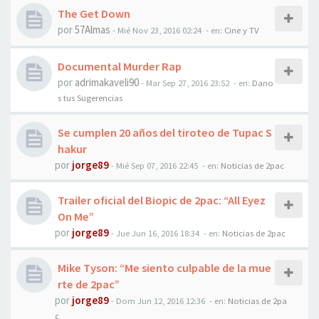
The Get Down
por
57Almas
-
Mié Nov 23, 2016 02:24
- en:
Cine y TV
Documental Murder Rap
por
adrimakaveli90
-
Mar Sep 27, 2016 23:52
- en:
Dano
s tus Sugerencias
Se cumplen 20 años del tiroteo de Tupac S
hakur
por
jorge89
-
Mié Sep 07, 2016 22:45
- en:
Noticias de 2pac
Trailer oficial del Biopic de 2pac: “All Eyez
On Me”
por
jorge89
-
Jue Jun 16, 2016 18:34
- en:
Noticias de 2pac
Mike Tyson: “Me siento culpable de la mue
rte de 2pac”
por
jorge89
-
Dom Jun 12, 2016 12:36
- en:
Noticias de 2pa
c