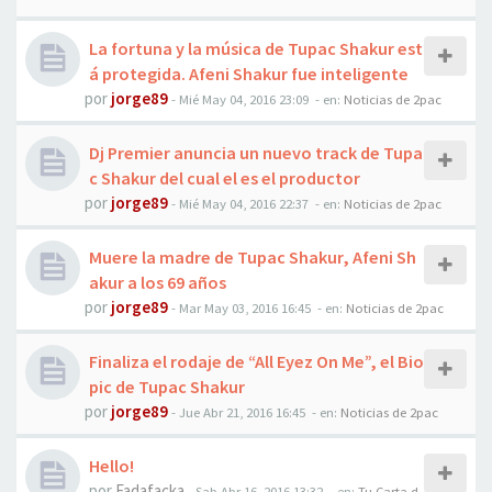
La fortuna y la música de Tupac Shakur est
á protegida. Afeni Shakur fue inteligente
por
jorge89
-
Mié May 04, 2016 23:09
- en:
Noticias de 2pac
Dj Premier anuncia un nuevo track de Tupa
c Shakur del cual el es el productor
por
jorge89
-
Mié May 04, 2016 22:37
- en:
Noticias de 2pac
Muere la madre de Tupac Shakur, Afeni Sh
akur a los 69 años
por
jorge89
-
Mar May 03, 2016 16:45
- en:
Noticias de 2pac
Finaliza el rodaje de “All Eyez On Me”, el Bio
pic de Tupac Shakur
por
jorge89
-
Jue Abr 21, 2016 16:45
- en:
Noticias de 2pac
Hello!
por
Fadafacka
-
Sab Abr 16, 2016 13:32
- en:
Tu Carta d