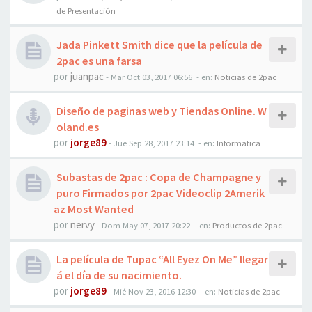
de Presentación
Jada Pinkett Smith dice que la película de
2pac es una farsa
por
juanpac
-
Mar Oct 03, 2017 06:56
- en:
Noticias de 2pac
Diseño de paginas web y Tiendas Online. W
oland.es
por
jorge89
-
Jue Sep 28, 2017 23:14
- en:
Informatica
Subastas de 2pac : Copa de Champagne y
puro Firmados por 2pac Videoclip 2Amerik
az Most Wanted
por
nervy
-
Dom May 07, 2017 20:22
- en:
Productos de 2pac
La película de Tupac “All Eyez On Me” llegar
á el día de su nacimiento.
por
jorge89
-
Mié Nov 23, 2016 12:30
- en:
Noticias de 2pac