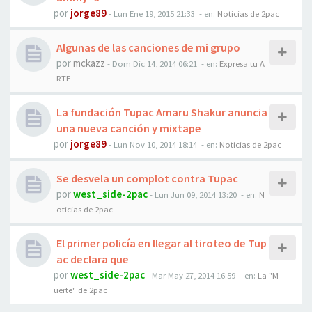
por
jorge89
-
Lun Ene 19, 2015 21:33
- en:
Noticias de 2pac
Algunas de las canciones de mi grupo
por
mckazz
-
Dom Dic 14, 2014 06:21
- en:
Expresa tu A
RTE
La fundación Tupac Amaru Shakur anuncia
una nueva canción y mixtape
por
jorge89
-
Lun Nov 10, 2014 18:14
- en:
Noticias de 2pac
Se desvela un complot contra Tupac
por
west_side-2pac
-
Lun Jun 09, 2014 13:20
- en:
N
oticias de 2pac
El primer policía en llegar al tiroteo de Tup
ac declara que
por
west_side-2pac
-
Mar May 27, 2014 16:59
- en:
La "M
uerte" de 2pac