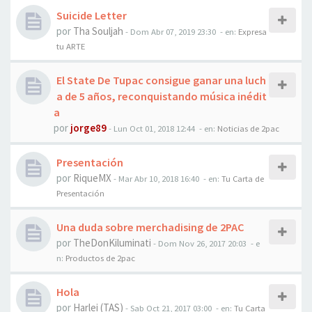
Suicide Letter
por
Tha Souljah
-
Dom Abr 07, 2019 23:30
- en:
Expresa
tu ARTE
El State De Tupac consigue ganar una luch
a de 5 años, reconquistando música inédit
a
por
jorge89
-
Lun Oct 01, 2018 12:44
- en:
Noticias de 2pac
Presentación
por
RiqueMX
-
Mar Abr 10, 2018 16:40
- en:
Tu Carta de
Presentación
Una duda sobre merchadising de 2PAC
por
TheDonKiluminati
-
Dom Nov 26, 2017 20:03
- e
n:
Productos de 2pac
Hola
por
Harlei (TAS)
-
Sab Oct 21, 2017 03:00
- en:
Tu Carta