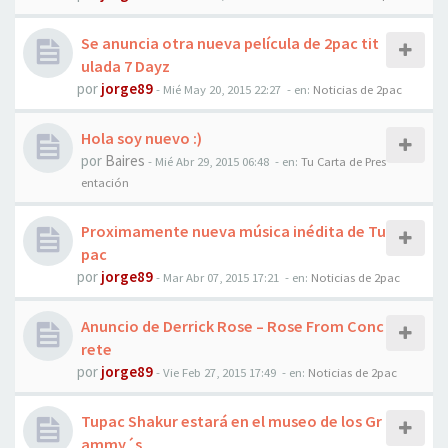
Se anuncia otra nueva película de 2pac tit
ulada 7 Dayz
por
jorge89
-
Mié May 20, 2015 22:27
- en:
Noticias de 2pac
Hola soy nuevo :)
por
Baires
-
Mié Abr 29, 2015 06:48
- en:
Tu Carta de Pres
entación
Proximamente nueva música inédita de Tu
pac
por
jorge89
-
Mar Abr 07, 2015 17:21
- en:
Noticias de 2pac
Anuncio de Derrick Rose – Rose From Conc
rete
por
jorge89
-
Vie Feb 27, 2015 17:49
- en:
Noticias de 2pac
Tupac Shakur estará en el museo de los Gr
ammy´s