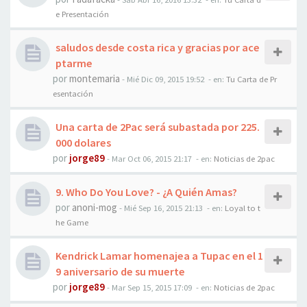
e Presentación
saludos desde costa rica y gracias por ace
ptarme
por
montemaria
-
Mié Dic 09, 2015 19:52
- en:
Tu Carta de Pr
esentación
Una carta de 2Pac será subastada por 225.
000 dolares
por
jorge89
-
Mar Oct 06, 2015 21:17
- en:
Noticias de 2pac
9. Who Do You Love? - ¿A Quién Amas?
por
anoni-mog
-
Mié Sep 16, 2015 21:13
- en:
Loyal to t
he Game
Kendrick Lamar homenajea a Tupac en el 1
9 aniversario de su muerte
por
jorge89
-
Mar Sep 15, 2015 17:09
- en:
Noticias de 2pac