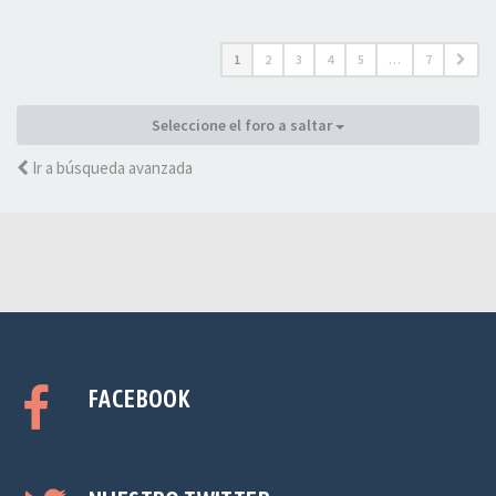
1
2
3
4
5
…
7
Seleccione el foro a saltar
Ir a búsqueda avanzada
FACEBOOK