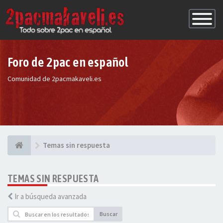
Conmutac
de
Navegaci
Foro de 2pac en español
Comunidad de 2pacmakaveli.es
Temas sin respuesta
TEMAS SIN RESPUESTA
Ir a búsqueda avanzada
Buscar