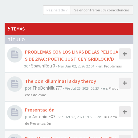
Página
1
de
7
Se encontraron 309 coincidencias
TEMAS
TÍTULO
PROBLEMAS CON LOS LINKS DE LAS PELICUA
S DE 2PAC: POETIC JUSTICE Y GRIDLOCK'D
por
SpawnRetr0
-
Mar Jun 02, 2026 22:04
- en:
Problemas
The Don killuminati 3 day theroy
por
TheDonkillu777
-
Vie Jul 26, 2024 05:23
- en:
Produ
ctos de 2pac
Presentación
por
Antonio FX3
-
Vie Oct 27, 2023 19:50
- en:
Tu Carta
de Presentación