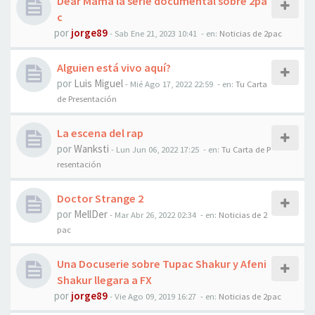
Dear Mama la serie documental sobre 2pa
c
por
jorge89
-
Sab Ene 21, 2023 10:41
- en:
Noticias de 2pac
Alguien está vivo aquí?
por
Luis Miguel
-
Mié Ago 17, 2022 22:59
- en:
Tu Carta
de Presentación
La escena del rap
por
Wanksti
-
Lun Jun 06, 2022 17:25
- en:
Tu Carta de P
resentación
Doctor Strange 2
por
MellDer
-
Mar Abr 26, 2022 02:34
- en:
Noticias de 2
pac
Una Docuserie sobre Tupac Shakur y Afeni
Shakur llegara a FX
por
jorge89
-
Vie Ago 09, 2019 16:27
- en:
Noticias de 2pac