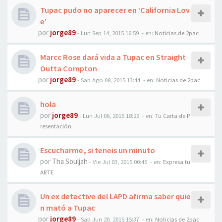
Tupac pudo no aparecer en ‘California Lov
e’
por
jorge89
-
Lun Sep 14, 2015 16:59
- en:
Noticias de 2pac
Marcc Rose dará vida a Tupac en Straight
Outta Compton
por
jorge89
-
Sab Ago 08, 2015 13:44
- en:
Noticias de 2pac
hola
por
jorge89
-
Lun Jul 06, 2015 18:29
- en:
Tu Carta de P
resentación
Escucharme, si teneis un minuto
por
Tha Souljah
-
Vie Jul 03, 2015 00:45
- en:
Expresa tu
ARTE
Un ex detective del LAPD afirma saber quie
n mató a Tupac
por
jorge89
-
Sab Jun 20, 2015 15:37
- en:
Noticias de 2pac