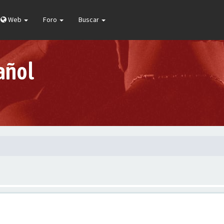
Web
Foro
Buscar
añol